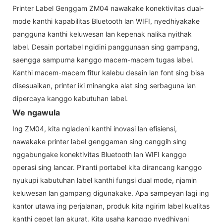
Printer Label Genggam ZM04 nawakake konektivitas dual-
mode kanthi kapabilitas Bluetooth lan WIFI, nyedhiyakake
pangguna kanthi keluwesan lan kepenak nalika nyithak
label. Desain portabel ngidini panggunaan sing gampang,
saengga sampurna kanggo macem-macem tugas label.
Kanthi macem-macem fitur kalebu desain lan font sing bisa
disesuaikan, printer iki minangka alat sing serbaguna lan
dipercaya kanggo kabutuhan label.
We ngawula
Ing ZM04, kita ngladeni kanthi inovasi lan efisiensi,
nawakake printer label genggaman sing canggih sing
nggabungake konektivitas Bluetooth lan WIFI kanggo
operasi sing lancar. Piranti portabel kita dirancang kanggo
nyukupi kabutuhan label kanthi fungsi dual mode, njamin
keluwesan lan gampang digunakake. Apa sampeyan lagi ing
kantor utawa ing perjalanan, produk kita ngirim label kualitas
kanthi cepet lan akurat. Kita usaha kanggo nyedhiyani