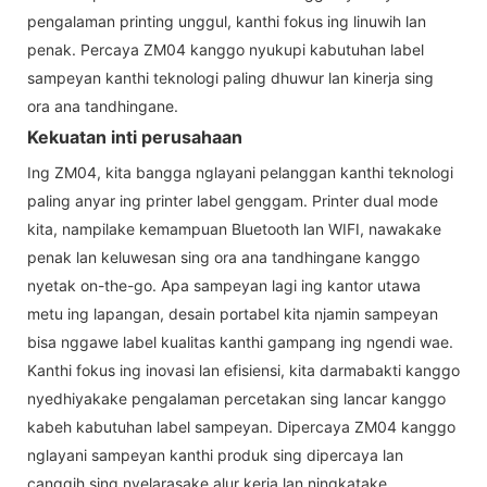
pengalaman printing unggul, kanthi fokus ing linuwih lan
penak. Percaya ZM04 kanggo nyukupi kabutuhan label
sampeyan kanthi teknologi paling dhuwur lan kinerja sing
ora ana tandhingane.
Kekuatan inti perusahaan
Ing ZM04, kita bangga nglayani pelanggan kanthi teknologi
paling anyar ing printer label genggam. Printer dual mode
kita, nampilake kemampuan Bluetooth lan WIFI, nawakake
penak lan keluwesan sing ora ana tandhingane kanggo
nyetak on-the-go. Apa sampeyan lagi ing kantor utawa
metu ing lapangan, desain portabel kita njamin sampeyan
bisa nggawe label kualitas kanthi gampang ing ngendi wae.
Kanthi fokus ing inovasi lan efisiensi, kita darmabakti kanggo
nyedhiyakake pengalaman percetakan sing lancar kanggo
kabeh kabutuhan label sampeyan. Dipercaya ZM04 kanggo
nglayani sampeyan kanthi produk sing dipercaya lan
canggih sing nyelarasake alur kerja lan ningkatake