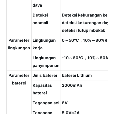
daya
Deteksi
Deteksi kekurangan kerta
anomali
deteksi kekurangan daya,
deteksi tutup mbukak
Parameter
Lingkungan
0～50℃，10%～80%RH
lingkungan
kerja
Lingkungan
-10～60℃，10%～80%R
panyimpenan
Paramèter
Jinis baterei
baterei Lithium
baterei
Kapasitas
2000mAh
baterei
Tegangan sel
8V
Tegangan
5.0V⎓2A