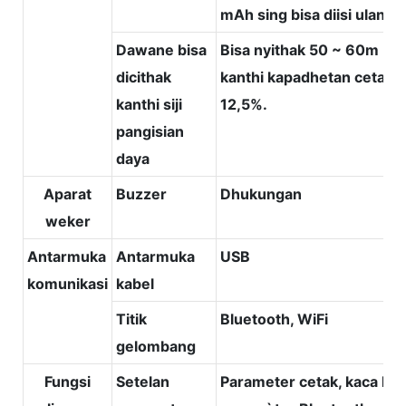
mAh sing bisa diisi ulang
Dawane bisa
Bisa nyithak 50 ~ 60m
dicithak
kanthi kapadhetan cetak
kanthi siji
12,5%.
pangisian
daya
Aparat
Buzzer
Dhukungan
weker
Antarmuka
Antarmuka
USB
komunikasi
kabel
Titik
Bluetooth, WiFi
gelombang
Fungsi
Setelan
Parameter cetak, kaca kod