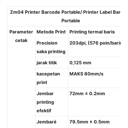
Zm04 Printer Barcode Portable/ Printer Label Barco
Portable
Parameter
Metode Print
Printing termal baris
cetak
Precision
203dpi, (576 poin/baris)
saka printing
jarak titik
0,125 mm
kacepetan
MAKS 80mm/s
print
Jembar
72mm ± 0.2mm
printing
efektif
Jembaré
79.5mm ± 0.5mm