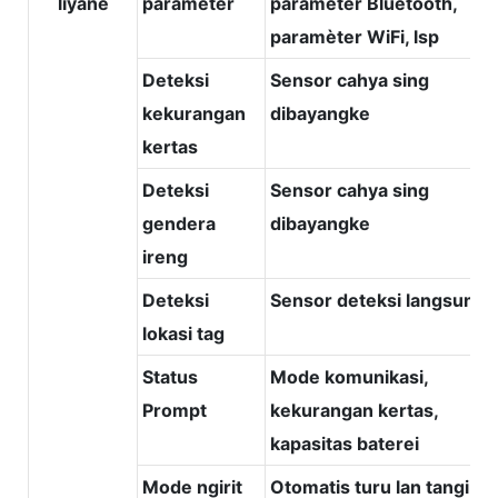
liyane
parameter
paramèter Bluetooth,
paramèter WiFi, lsp
Deteksi
Sensor cahya sing
kekurangan
dibayangke
kertas
Deteksi
Sensor cahya sing
gendera
dibayangke
ireng
Deteksi
Sensor deteksi langsung
lokasi tag
Status
Mode komunikasi,
Prompt
kekurangan kertas,
kapasitas baterei
Mode ngirit
Otomatis turu lan tangi