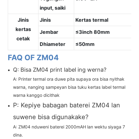
input, saiki
Jinis
Jinis
Kertas termal
kertas
Jembar
≤3inch 80mm
cetak
Dhiameter
≤50mm
FAQ OF ZM04
Q: Bisa ZM04 print label ing werna?
A: Printer termal ora duwe pita supaya ora bisa nyithak
warna, nanging sampeyan bisa tuku kertas label termal
warna kanggo dicithak
P: Kepiye babagan baterei ZM04 lan
suwene bisa digunakake?
A: ZM04 nduweni baterei 2000mAH lan wektu siyaga 7
dina.