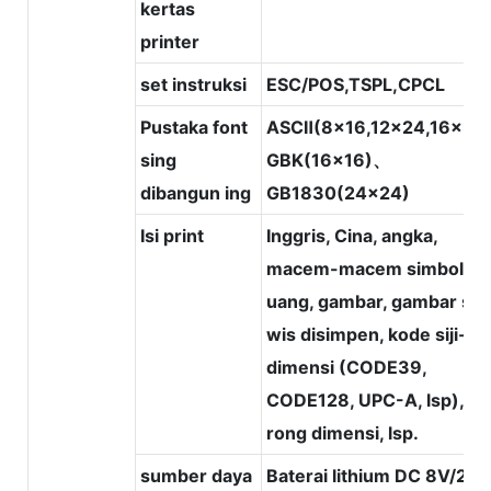
kertas
printer
set instruksi
ESC/POS,TSPL,CPCL
Pustaka font
ASCⅡ(8x16,12x24,16x32
sing
GBK(16x16)、
dibangun ing
GB1830(24x24)
Isi print
Inggris, Cina, angka,
macem-macem simbol ma
uang, gambar, gambar sin
wis disimpen, kode siji-
dimensi (CODE39,
CODE128, UPC-A, lsp), k
rong dimensi, lsp.
sumber daya
Baterai lithium DC 8V/20