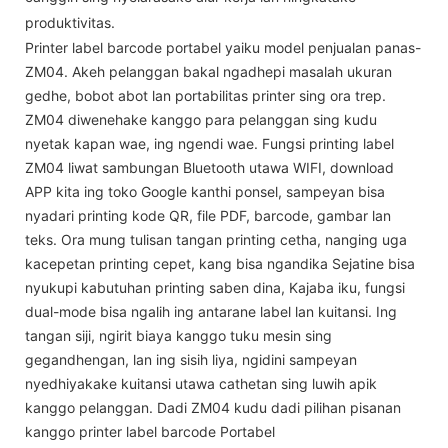
produktivitas.
Printer label barcode portabel yaiku model penjualan panas-
ZM04. Akeh pelanggan bakal ngadhepi masalah ukuran
gedhe, bobot abot lan portabilitas printer sing ora trep.
ZM04 diwenehake kanggo para pelanggan sing kudu
nyetak kapan wae, ing ngendi wae. Fungsi printing label
ZM04 liwat sambungan Bluetooth utawa WIFI, download
APP kita ing toko Google kanthi ponsel, sampeyan bisa
nyadari printing kode QR, file PDF, barcode, gambar lan
teks. Ora mung tulisan tangan printing cetha, nanging uga
kacepetan printing cepet, kang bisa ngandika Sejatine bisa
nyukupi kabutuhan printing saben dina, Kajaba iku, fungsi
dual-mode bisa ngalih ing antarane label lan kuitansi. Ing
tangan siji, ngirit biaya kanggo tuku mesin sing
gegandhengan, lan ing sisih liya, ngidini sampeyan
nyedhiyakake kuitansi utawa cathetan sing luwih apik
kanggo pelanggan. Dadi ZM04 kudu dadi pilihan pisanan
kanggo printer label barcode Portabel