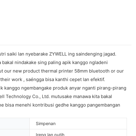
tri saiki lan nyebarake ZYWELL ing saindenging jagad.
a bakal nindakake sing paling apik kanggo ngladeni
ut our new product thermal printer 58mm bluetooth or our
eir work , saéngga bisa kanthi cepet lan efektif.
pik kanggo ngembangake produk anyar nganti pirang-pirang
ell Technology Co., Ltd. mutusake manawa kita bakal
rone bisa menehi kontribusi gedhe kanggo pangembangan
Simpenan
Ireng lan putih