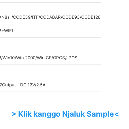
AN8）/CODE39/ITF/CODABAR/CODE93/CODE128
B+WIFI
8/Win10/Win 2000/Win CE/OPOS/JPOS
ZOutput - DC 12V/2.5A
> Klik kanggo Njaluk Sample<