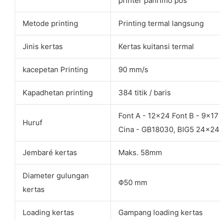
printer panrimo pos
Metode printing
Printing termal langsung
Jinis kertas
Kertas kuitansi termal
kacepetan Printing
90 mm/s
Kapadhetan printing
384 titik / baris
Font A - 12x24 Font B - 9x17
Huruf
Cina - GB18030, BIG5 24x24 t
Jembaré kertas
Maks. 58mm
Diameter gulungan
Φ50 mm
kertas
Loading kertas
Gampang loading kertas