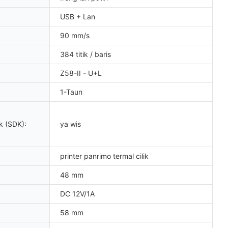
USB + Lan
90 mm/s
384 titik / baris
Z58-II - U+L
1-Taun
k (SDK):
ya wis
printer panrimo termal cilik
48 mm
DC 12V/1A
58 mm