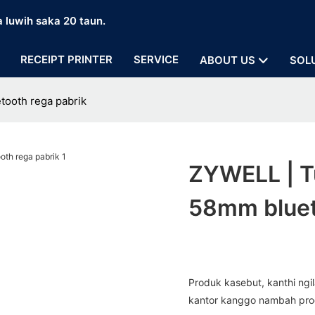
a luwih saka 20 taun.
RECEIPT PRINTER
SERVICE
ABOUT US
SOL
tooth rega pabrik
ZYWELL | T
58mm bluet
Produk kasebut, kanthi ngi
kantor kanggo nambah produ