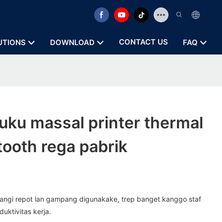
CONTACT US
UTIONS
DOWNLOAD
FAQ
uku massal printer thermal
ooth rega pabrik
langi repot lan gampang digunakake, trep banget kanggo staf
ktivitas kerja.