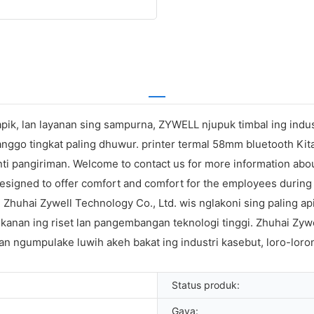
ik, lan layanan sing sampurna, ZYWELL njupuk timbal ing indus
anggo tingkat paling dhuwur. printer termal 58mm bluetooth Kit
ti pangiriman. Welcome to contact us for more information abo
esigned to offer comfort and comfort for the employees during th
huhai Zywell Technology Co., Ltd. wis nglakoni sing paling a
kanan ing riset lan pangembangan teknologi tinggi. Zhuhai Zyw
n ngumpulake luwih akeh bakat ing industri kasebut, loro-lo
Status produk:
Gaya: