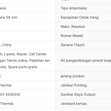
ansi
Tipe Antarmuka:
ane 58 mm
Kacepetan Cetak Ireng:
Maks. Resolusi:
Nomer Model:
, China
Garansi (Taun):
ti, Liyane, Repair, Call Center
an Teknis online, Pelatihan lan
Kit pangembangan piranti luna
site, Spare parts gratis
s
jeneng produk:
Thermal
Jembar Printing:
20V 50/60HZ
Sumber Daya Output:
 Thermal
Jembaré kertas: