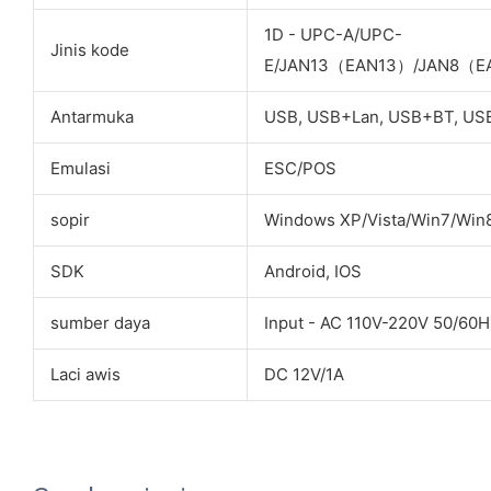
1D - UPC-A/UPC-
Jinis kode
E/JAN13（EAN13）/JAN8（E
Antarmuka
USB, USB+Lan, USB+BT, US
Emulasi
ESC/POS
sopir
Windows XP/Vista/Win7/Win
SDK
Android, IOS
sumber daya
Input - AC 110V-220V 50/60H
Laci awis
DC 12V/1A