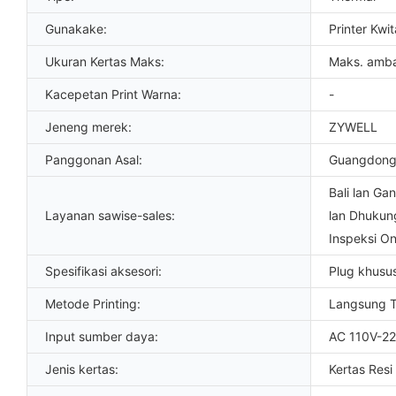
Gunakake:
Printer Kwit
Ukuran Kertas Maks:
Maks. amb
Kacepetan Print Warna:
-
Jeneng merek:
ZYWELL
Panggonan Asal:
Guangdong
Bali lan Gan
Layanan sawise-sales:
lan Dhukung
Inspeksi On
Spesifikasi aksesori:
Plug khusu
Metode Printing:
Langsung 
Input sumber daya:
AC 110V-2
Jenis kertas:
Kertas Resi