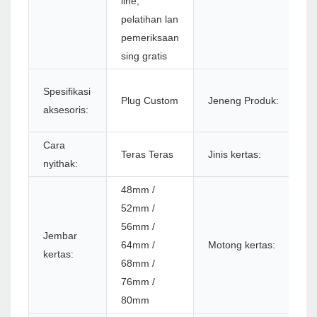
line,
pelatihan lan
pemeriksaan
sing gratis
P
Spesifikasi
Plug Custom
Jeneng Produk:
P
aksesoris:
8
Cara
K
Teras Teras
Jinis kertas:
nyithak:
t
48mm /
52mm /
56mm /
N
Jembar
64mm /
Motong kertas:
u
kertas:
68mm /
o
76mm /
80mm