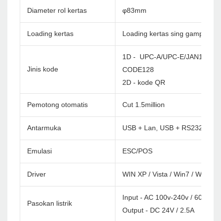
Diameter rol kertas
φ83mm
Loading kertas
Loading kertas sing gampang
1D - UPC-A/UPC-E/JAN13(EA
Jinis kode
CODE128
2D - kode QR
Pemotong otomatis
Cut 1.5million
Antarmuka
USB + Lan, USB + RS232 + lan,
Emulasi
ESC/POS
Driver
WIN XP / Vista / Win7 / Win8 /
Input - AC 100v-240v / 60Hz
Pasokan listrik
Output - DC 24V / 2.5A