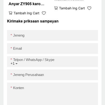
Anyar ZY905 karo
Supermarket Gunakake
Tambah Ing Cart
Cover anti banyu
Zywell ZY905 POS
Tambah Ing Cart
nutupi Modul Printer
PRINTER RESEPAL
termal POS PRINTER
Kirimake priksaan sampeyan
Thermal USB + RS232
+ Lan
Jeneng
Email
Telpon / WhatsApp / Skype
+1
Jeneng Perusahaan
Konten