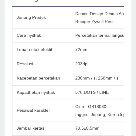
Desain Design Desain Anyar 8
Jeneng Produk
Recque Zywell Resi
Cara nyithak
Percetakan termal langsung
Lebar cetak efektif
72mm
Resolusi
203dpi
Kacepetan percetakan
230mm / s, 260mm / s
Kapadhetan nyithak
576 DOTS / LINE
Cina - GB18030
Pesawat karakter
Inggris, Jepang, Korea lsp. Cu
Jembar kertas
79.5±0.5mm