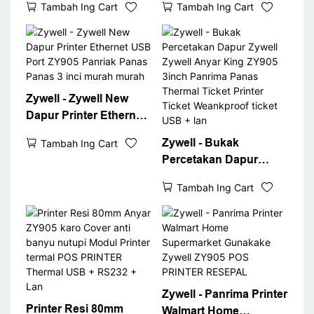
Tambah Ing Cart
Tambah Ing Cart
Bluetooth Printer
Zy905 Wall Gunung
printer ZY905 USB +
WiFi Resi Printer
RS232 + LAN + BT
Zywell - Zywell New
Dapur Printer Ethernet
USB Port ZY905
Zywell - Bukak
Tambah Ing Cart
Panriak Panas Panas 3
Percetakan Dapur
inci murah murah
Zywell Zywell Anyar
Tambah Ing Cart
King ZY905 3inch
Panrima Panas
Thermal Ticket Printer
Ticket Weankproof
ticket USB + lan
Zywell - Panrima Printer
Printer Resi 80mm
Walmart Home