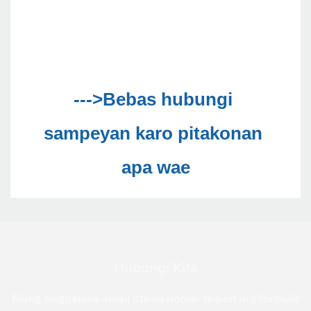
--->Bebas hubungi 
sampeyan karo pitakonan 
Hubungi Kita
Mung tinggalake email utawa nomer telpon ing formulir