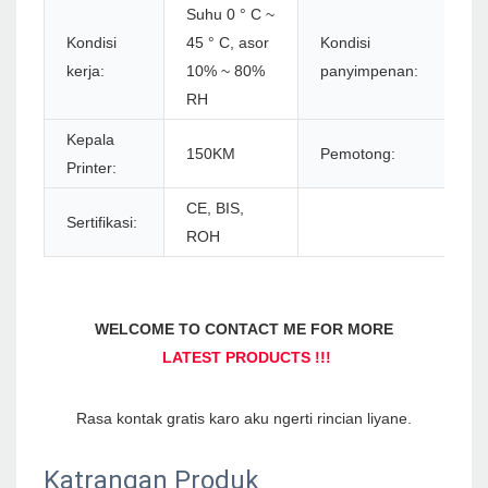
Suhu 0 ° C ~
S
Kondisi
45 ° C, asor
Kondisi
C
kerja:
10% ~ 80%
panyimpenan:
9
RH
Kepala
150KM
Pemotong:
1.
Printer:
CE, BIS,
Sertifikasi:
ROH
Katrangan Produk