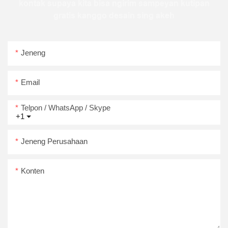
kontak supaya kita bisa ngirim sampeyan kutipan
gratis kanggo desain sing akeh
Jeneng
Email
Telpon / WhatsApp / Skype
+1
Jeneng Perusahaan
Konten