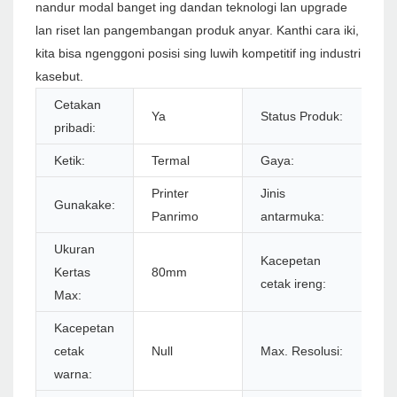
nandur modal banget ing dandan teknologi lan upgrade
lan riset lan pangembangan produk anyar. Kanthi cara iki,
kita bisa ngenggoni posisi sing luwih kompetitif ing industri
kasebut.
Cetakan
Ya
Status Produk:
S
pribadi:
Ketik:
Termal
Gaya:
Ir
Printer
Jinis
Gunakake:
U
Panrimo
antarmuka:
Ukuran
Kacepetan
Kertas
80mm
2
cetak ireng:
Max:
Kacepetan
cetak
Null
Max. Resolusi:
57
warna: