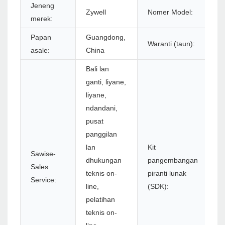
Jeneng
Zywell
Nomer Model:
Z
merek:
Papan
Guangdong,
Waranti (taun):
1
asale:
China
Bali lan
ganti, liyane,
liyane,
ndandani,
pusat
panggilan
lan
Kit
Sawise-
dhukungan
pangembangan
Sales
Y
teknis on-
piranti lunak
Service:
line,
(SDK):
pelatihan
teknis on-