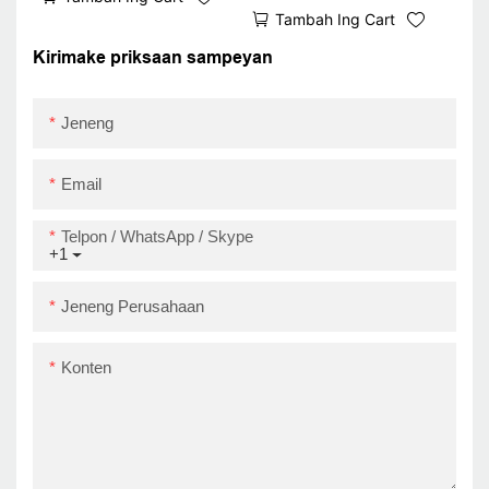
printer resi Zy806 Lan
Gunung WiFi Bluetooth
Tambah Ing Cart
Wifi Android Printer
USB + RS232 + lan +
Kirimake priksaan sampeyan
WiFi
Jeneng
Email
Telpon / WhatsApp / Skype
+1
Jeneng Perusahaan
Konten