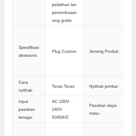
pelatihan lan
pemeriksaan
sing gratis
Pr
Wi
Spesifikasi
T
Plug Custom
Jeneng Produk:
aksesoris:
P
Wi
Pr
Cara
Teras Teras
Nyithak jembar:
7
nyithak:
Input
AC 100V-
Pasokan daya
D
pasokan
240V
metu:
2
tenaga:
50/60HZ
4