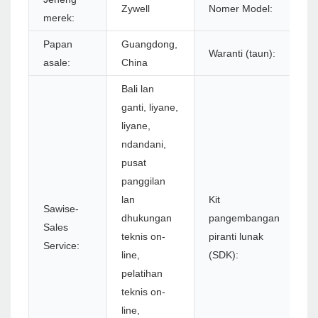
Zywell
Nomer Model:
merek:
U
Papan
Guangdong,
Waranti (taun):
1
asale:
China
Bali lan
ganti, liyane,
liyane,
ndandani,
pusat
panggilan
lan
Kit
Sawise-
dhukungan
pangembangan
Sales
Y
teknis on-
piranti lunak
Service:
line,
(SDK):
pelatihan
teknis on-
line,