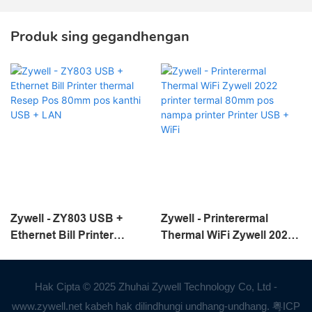
Produk sing gegandhengan
Zywell - ZY803 USB +
Zywell - Printerermal
Ethernet Bill Printer
Thermal WiFi Zywell 2022
thermal Resep Pos 80mm
printer termal 80mm pos
pos kanthi USB + LAN
nampa printer Printer USB
+ WiFi
Hak Cipta © 2025 Zhuhai Zywell Technology Co, Ltd -
www.zywell.net kabeh hak dilindhungi undhang-undhang.
粤ICP