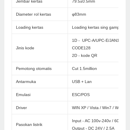
Jembar kertas
79.5±0.5mm
Diameter rol kertas
φ83mm
Loading kertas
Loading kertas sing gampang
1D - UPC-A/UPC-E/JAN13(EA
Jinis kode
CODE128
2D - kode QR
Pemotong otomatis
Cut 1.5million
Antarmuka
USB + Lan
Emulasi
ESC/POS
Driver
WIN XP / Vista / Win7 / Win8 /
Input - AC 100v-240v / 60Hz
Pasokan listrik
Output - DC 24V / 2.5A