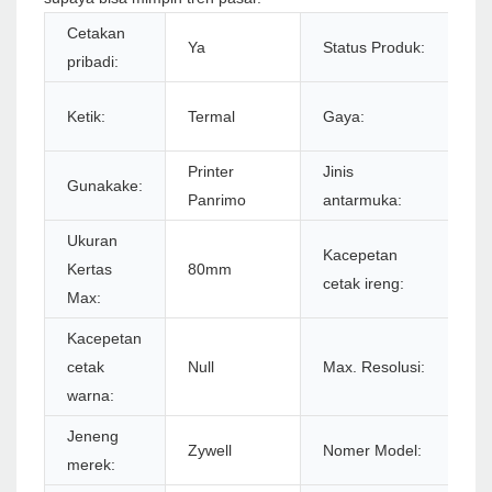
Cetakan
Ya
Status Produk:
S
pribadi:
Ir
Ketik:
Termal
Gaya:
Pu
Printer
Jinis
Gunakake:
U
Panrimo
antarmuka:
Ukuran
Kacepetan
2
Kertas
80mm
cetak ireng:
s
Max:
Kacepetan
57
cetak
Null
Max. Resolusi:
ba
warna:
Jeneng
Z
Zywell
Nomer Model:
merek:
U