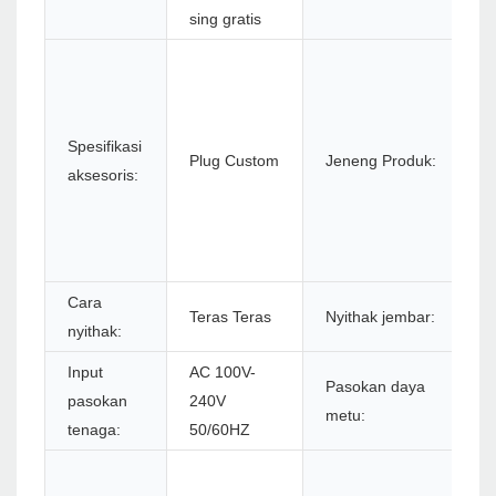
sing gratis
P
T
T
Spesifikasi
T
Plug Custom
Jeneng Produk:
aksesoris:
T
Ci
8
Pr
Cara
Teras Teras
Nyithak jembar:
7
nyithak:
Input
AC 100V-
Pasokan daya
D
pasokan
240V
metu:
2
tenaga:
50/60HZ
4