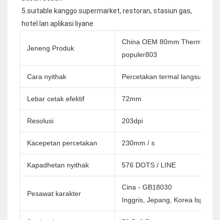
5.suitable kanggo supermarket, restoran, stasiun gas, 
China OEM 80mm Thermal Rese
Jeneng Produk
populer803
Cara nyithak
Percetakan termal langsung
Lebar cetak efektif
72mm
Resolusi
203dpi
Kacepetan percetakan
230mm / s
Kapadhetan nyithak
576 DOTS / LINE
Cina - GB18030
Pesawat karakter
Inggris, Jepang, Korea lsp. Cu