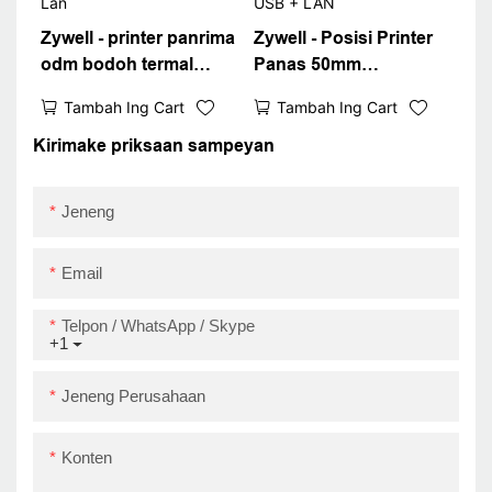
Zywell - printer panrima
Zywell - Posisi Printer
odm bodoh termal
Panas 50mm
zy803 kontrol kualitas
Pemotong Auto Zy803
Tambah Ing Cart
Tambah Ing Cart
80mm termel pos
Impresora Trmica
Printer USB + Lan
Impresora Thrique USB
Kirimake priksaan sampeyan
+ LAN
Jeneng
Email
Telpon / WhatsApp / Skype
+1
Jeneng Perusahaan
Konten