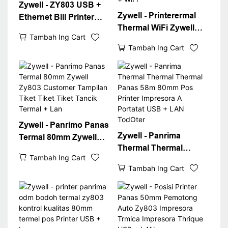
Zywell - ZY803 USB +
Zywell - Printerermal
Ethernet Bill Printer
Thermal WiFi Zywell
thermal Resep Pos
Tambah Ing Cart
2022 printer termal
80mm pos kanthi USB
Tambah Ing Cart
80mm pos nampa
+ LAN
printer Printer USB +
WiFi
Zywell - Panrimo Panas
Zywell - Panrima
Termal 80mm Zywell
Thermal Thermal
Zy803 Customer
Tambah Ing Cart
Thermal Panas 58m
Tampilan Tiket Tiket
Tambah Ing Cart
80mm Pos Printer
Tiket Tancik Termal +
Impresora A Portatat
Lan
USB + LAN TodOter