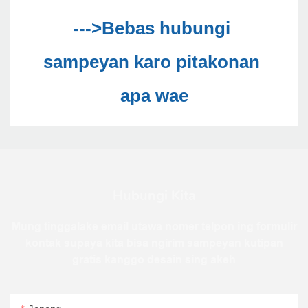
--->Bebas hubungi 
sampeyan karo pitakonan 
Hubungi Kita
Mung tinggalake email utawa nomer telpon ing formulir
kontak supaya kita bisa ngirim sampeyan kutipan
gratis kanggo desain sing akeh