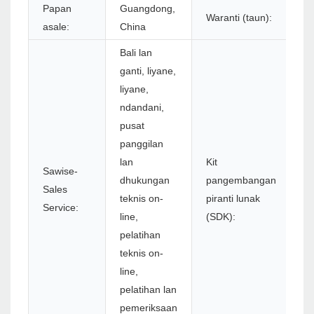
Papan
Guangdong,
Waranti (taun):
1
asale:
China
Bali lan
ganti, liyane,
liyane,
ndandani,
pusat
panggilan
lan
Kit
Sawise-
dhukungan
pangembangan
Sales
Y
teknis on-
piranti lunak
Service:
line,
(SDK):
pelatihan
teknis on-
line,
pelatihan lan
pemeriksaan