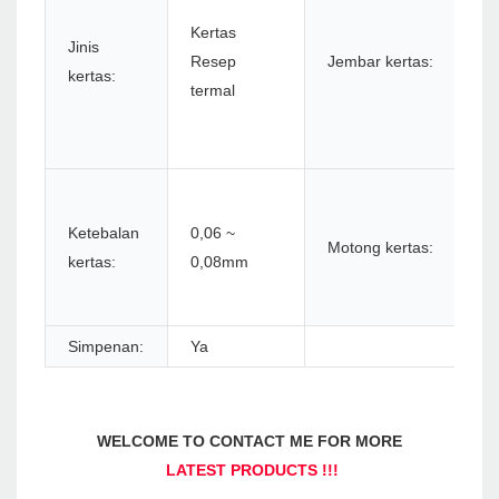
5
Kertas
5
Jinis
Resep
Jembar kertas:
6
kertas:
termal
6
7
8
N
m
Ketebalan
0,06 ~
Motong kertas:
u
kertas:
0,08mm
p
o
Simpenan:
Ya