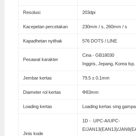
Resolusi
203dpi
Kacepetan percetakan
230mm / s, 260mm / s
Kapadhetan nyithak
576 DOTS / LINE
Cina - GB18030
Pesawat karakter
Inggris, Jepang, Korea lsp
Jembar kertas
79.5 ± 0.1mm
Diameter rol kertas
Φ83mm
Loading kertas
Loading kertas sing gamp
1D - UPC-A/UPC-
E/JAN13(EAN13)/JAN8(
Jinis kode