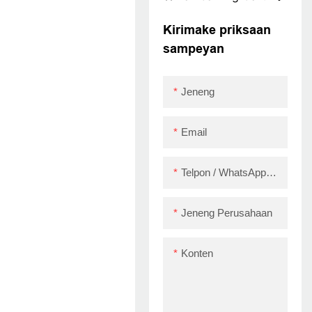
Gunakake Zywell
ZY905 POS
Kirimake priksaan
PRINTER RESEPAL
sampeyan
Jeneng
Email
Telpon / WhatsApp / Skype
Jeneng Perusahaan
Konten