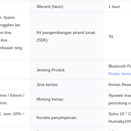
Waranti (taun):
1 taun
e, liyane,
nggilan lan
n-line,
Kit pangembangan piranti lunak
Ya
line,
(SDK):
riksaan sing
Bluetooth Po
Jeneng Produk:
Printer term
Jinis kertas:
Kertas Rese
mm / 64mm /
Nyuwek man
Motong kertas:
0mm
pemotong o
C, asor 10% ~
Suhu-10 ° C
Kondisi panyimpenan:
Humidity10