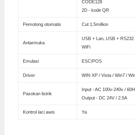
CODE128
2D - kode QR
Pemotong otomatis
Cut 1.5million
USB + Lan, USB + RS232 +
Antarmuka
WiFi
Emulasi
ESC/POS
Driver
WIN XP / Vista / Win7 / Wi
Input - AC 100v-240v / 60
Pasokan listrik
Output - DC 24V / 2.5A
Kontrol laci awis
Ya