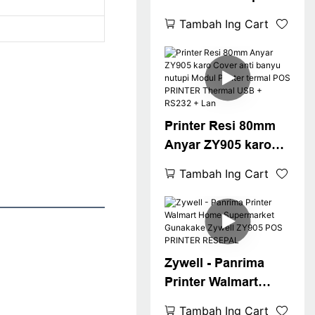
Zywell Zywell Anyar
Tambah Ing Cart
King ZY905 3inch
Panrima Panas
Thermal Ticket
Printer Ticket
Weankproof ticket
Printer Resi 80mm
USB + lan
Anyar ZY905 karo
Cover anti banyu
Tambah Ing Cart
nutupi Modul Printer
termal POS
PRINTER Thermal
USB + RS232 + Lan
Zywell - Panrima
Printer Walmart
Home Supermarket
Tambah Ing Cart