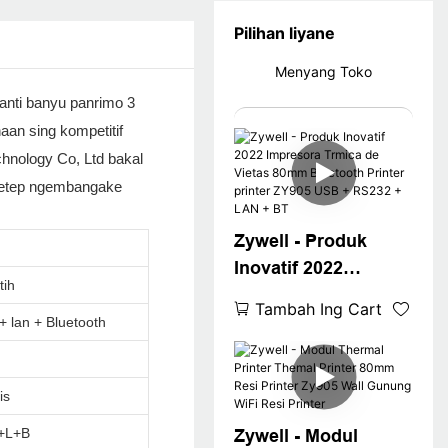
Pilihan liyane
Menyang Toko
 anti banyu panrimo 3
aan sing kompetitif
chnology Co, Ltd bakal
 tetep ngembangake
Zywell - Produk
Inovatif 2022
tih
Impresora Trmica de
Tambah Ing Cart
Vietas 80mm
 lan + Bluetooth
Bluetooth Printer
printer ZY905 USB +
is
RS232 + LAN + BT
+L+B
Zywell - Modul