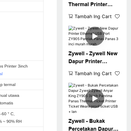
Thermal Printer
Themal Printer
Tambah Ing Cart
80mm Resi Printer
Zy905 Wall Gunung
WiFi Resi Printer
Zywell - Zywell New
Dapur Printer
s Printer 3inch
Ethernet USB Port
Tambah Ing Cart
al
ZY905 Panriak
p termal
Panas Panas 3 inci
murah murah
ual utawa
tomatis
-60 ° C,
Zywell - Bukak
% ~ 90% RH
Percetakan Dapur