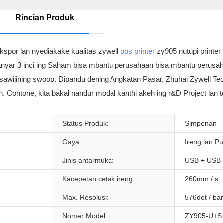
Rincian Produk
kspor lan nyediakake kualitas zywell
pos printer
zy905 nutupi printer
anyar 3 inci ing Saham bisa mbantu perusahaan bisa mbantu perusah
ah sawijining swoop. Dipandu dening Angkatan Pasar, Zhuhai Zywell Te
 Contone, kita bakal nandur modal kanthi akeh ing r&D Project lan
Status Produk:
Simpenan
Gaya:
Ireng lan Pu
Jinis antarmuka:
USB + USB +
Kacepetan cetak ireng:
260mm / s
Max. Resolusi:
576dot / bar
Nomer Model:
ZY905-U+S