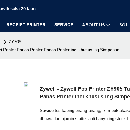
luwih saka 20 taun.
RECEIPT PRINTER
SERVICE
ABOUT US
SOL
i
ZY905
i Printer Panas Printer Panas Printer inci khusus ing Simpenan
Zywell - Zywell Pos Printer ZY905 Tu
Panas Printer inci khusus ing Simp
Sawise tes kaping pirang-pirang, iki mbukteka
dhuwur lan njamin statter anti banyu ing stock