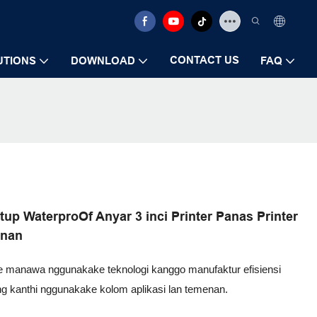
CONTACT US
UTIONS
DOWNLOAD
FAQ
tup WaterproOf Anyar 3 inci Printer Panas Printer
enan
ke manawa nggunakake teknologi kanggo manufaktur efisiensi
.Ing kanthi nggunakake kolom aplikasi lan temenan.