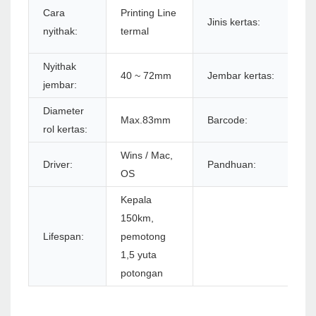
K
Cara
Printing Line
Jinis kertas:
R
nyithak:
termal
t
Nyithak
4
40 ~ 72mm
Jembar kertas:
jembar:
8
Diameter
Max.83mm
Barcode:
1
rol kertas:
Wins / Mac,
Driver:
Pandhuan:
E
OS
Kepala
150km,
Lifespan:
pemotong
1,5 yuta
potongan