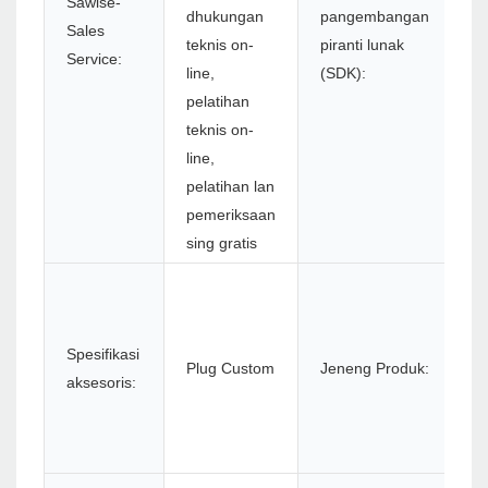
Sawise-
dhukungan
pangembangan
Sales
Y
teknis on-
piranti lunak
Service:
line,
(SDK):
pelatihan
teknis on-
line,
pelatihan lan
pemeriksaan
sing gratis
Pr
P
P
Spesifikasi
Plug Custom
Jeneng Produk:
8
aksesoris:
i
/ 
T