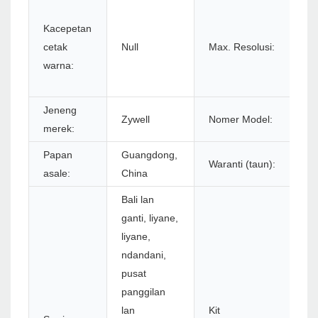
5
Kacepetan
ba
cetak
Null
Max. Resolusi:
u
warna:
5
L
Jeneng
Z
Zywell
Nomer Model:
merek:
K
Papan
Guangdong,
Waranti (taun):
1
asale:
China
Bali lan
ganti, liyane,
liyane,
ndandani,
pusat
panggilan
lan
Kit