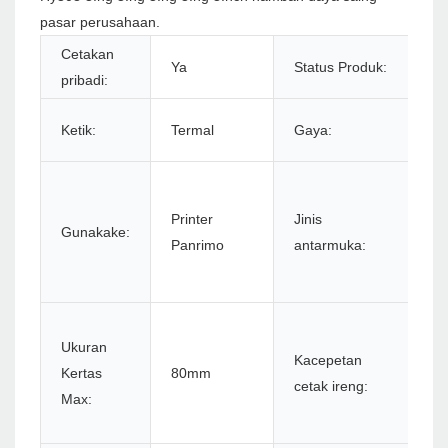
pasar perusahaan.
Cetakan
Ya
Status Produk:
S
pribadi:
Ir
Ketik:
Termal
Gaya:
Pu
U
se
Printer
Jinis
Gunakake:
la
Panrimo
antarmuka:
bl
wi
2
Ukuran
/ 
Kacepetan
Kertas
80mm
2
cetak ireng:
Max:
s
/ 