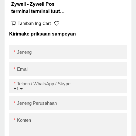
Zywell - Zywell Pos
terminal terminal tuutan
terminal lan kertas
Tambah Ing Cart
muter ZY308 USB +
USB + Maret
Kirimake priksaan sampeyan
Jeneng
Email
Telpon / WhatsApp / Skype
+1
Jeneng Perusahaan
Konten