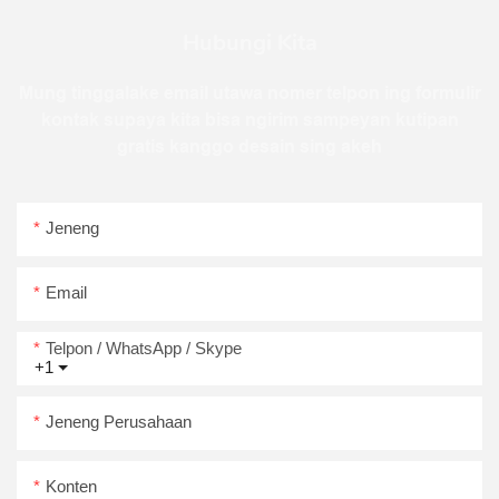
Hubungi Kita
Mung tinggalake email utawa nomer telpon ing formulir
kontak supaya kita bisa ngirim sampeyan kutipan
gratis kanggo desain sing akeh
Jeneng
Email
Telpon / WhatsApp / Skype
+1
Jeneng Perusahaan
Konten