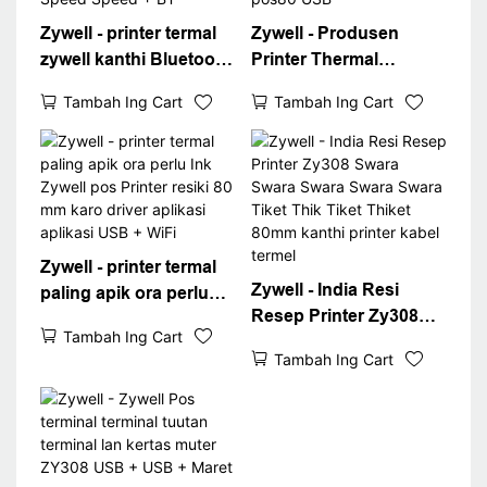
Zywell - printer termal
Zywell - Produsen
zywell kanthi Bluetooth
Printer Thermal
ZY308 58mm 80mm
Profesional Zywell
Tambah Ing Cart
Tambah Ing Cart
Pos Printer 260mm / s
ZY308 Thermal Pos
Printer Speed ​​Speed ​​+
resiki printer 80mm
BT
58mm pos80 USB
Zywell - printer termal
Zywell - India Resi
paling apik ora perlu
Resep Printer Zy308
Ink Zywell pos Printer
Tambah Ing Cart
Swara Swara Swara
resiki 80 mm karo
Tambah Ing Cart
Swara Swara Tiket Thik
driver aplikasi aplikasi
Tiket Thiket 80mm
USB + WiFi
kanthi printer kabel
termel