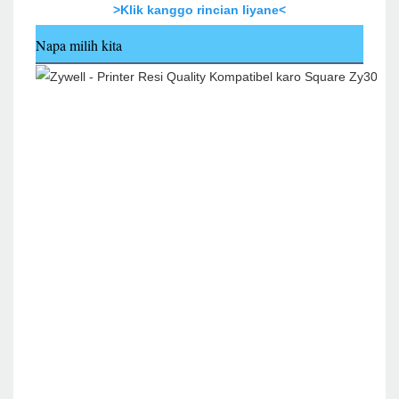
>Klik kanggo rincian liyane<
Napa milih kita