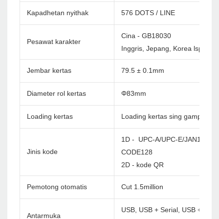
Kapadhetan nyithak
576 DOTS / LINE
Cina - GB18030
Pesawat karakter
Inggris, Jepang, Korea lsp. Cu
Jembar kertas
79.5 ± 0.1mm
Diameter rol kertas
Φ83mm
Loading kertas
Loading kertas sing gampang
1D - UPC-A/UPC-E/JAN13(EA
Jinis kode
CODE128
2D - kode QR
Pemotong otomatis
Cut 1.5million
USB, USB + Serial, USB + Lan, 
Antarmuka