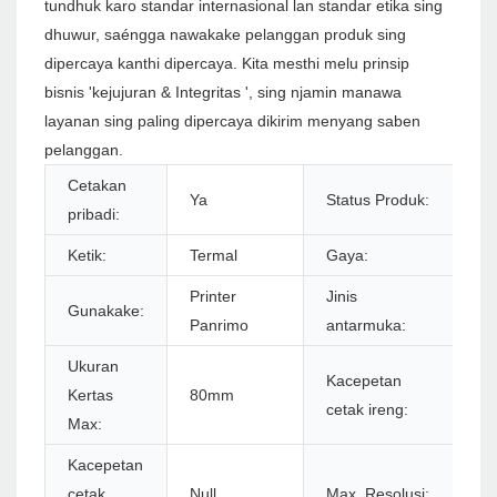
tundhuk karo standar internasional lan standar etika sing
dhuwur, saéngga nawakake pelanggan produk sing
dipercaya kanthi dipercaya. Kita mesthi melu prinsip
bisnis 'kejujuran & Integritas ', sing njamin manawa
layanan sing paling dipercaya dikirim menyang saben
pelanggan.
Cetakan
Ya
Status Produk:
S
pribadi:
Ketik:
Termal
Gaya:
Ir
Printer
Jinis
Gunakake:
U
Panrimo
antarmuka:
Ukuran
Kacepetan
Kertas
80mm
2
cetak ireng:
Max:
Kacepetan
cetak
Null
Max. Resolusi:
57