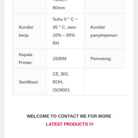
80mm
Suhu 0 ° C ~
S
Kondisi
45 ° C, asor
Kondisi
C
kerja:
10% ~ 80%
panyimpenan:
9
RH
Kepala
150KM
Pemotong:
1.
Printer:
CE, BIS,
Sertifikasi:
ROH,
ISO9001