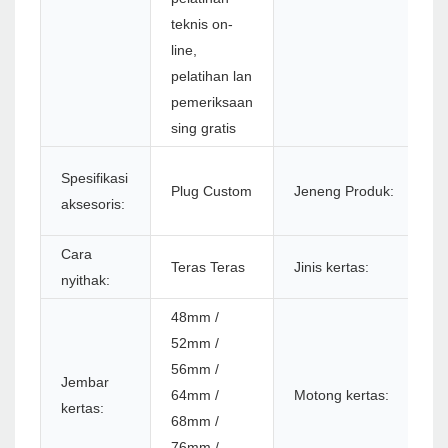
teknis on-
line,
pelatihan lan
pemeriksaan
sing gratis
P
Spesifikasi
Plug Custom
Jeneng Produk:
P
aksesoris:
8
Cara
K
Teras Teras
Jinis kertas:
nyithak:
t
48mm /
52mm /
56mm /
N
Jembar
64mm /
Motong kertas:
u
kertas:
68mm /
o
76mm /