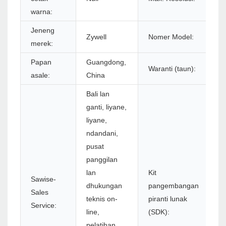
warna:
Jeneng
Zywell
Nomer Model:
Z
merek:
Papan
Guangdong,
Waranti (taun):
1
asale:
China
Bali lan
ganti, liyane,
liyane,
ndandani,
pusat
panggilan
lan
Kit
Sawise-
dhukungan
pangembangan
Sales
Y
teknis on-
piranti lunak
Service:
line,
(SDK):
pelatihan