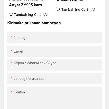
Anyar ZY905 karo
Supermarket Gunakake
Tambah Ing Cart
Cover anti banyu
Zywell ZY905 POS
Tambah Ing Cart
nutupi Modul Printer
PRINTER RESEPAL
termal POS PRINTER
Kirimake priksaan sampeyan
Thermal USB + RS232
+ Lan
Jeneng
Email
Telpon / WhatsApp / Skype
+1
Jeneng Perusahaan
Konten