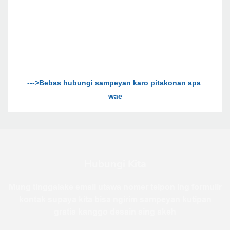
--->Bebas hubungi sampeyan karo pitakonan apa 
Hubungi Kita
Mung tinggalake email utawa nomer telpon ing formulir
kontak supaya kita bisa ngirim sampeyan kutipan
gratis kanggo desain sing akeh