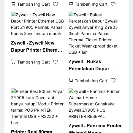
Tambah Ing Cart
Tambah Ing Cart
Bluetooth Printer
Zy905 Wall Gunung
printer ZY905 USB +
WiFi Resi Printer
RS232 + LAN + BT
Zywell - Zywell New
Dapur Printer Ethernet
USB Port ZY905
Zywell - Bukak
Tambah Ing Cart
Panriak Panas Panas 3
Percetakan Dapur
inci murah murah
Zywell Zywell Anyar
Tambah Ing Cart
King ZY905 3inch
Panrima Panas
Thermal Ticket Printer
Ticket Weankproof
ticket USB + lan
Zywell - Panrima Printer
Printer Resi 80mm
Walmart Home