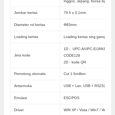
Inggris, Jepang, Korea lsp. Cu
Jembar kertas
79.5 ± 0.1mm
Diameter rol kertas
Φ83mm
Loading kertas
Loading kertas sing gampang
1D - UPC-A/UPC-E/JAN13(EA
Jinis kode
CODE128
2D - kode QR
Pemotong otomatis
Cut 1.5million
Antarmuka
USB + Lan, USB + RS232 + lan,
Emulasi
ESC/POS
Driver
WIN XP / Vista / Win7 / Win8 /