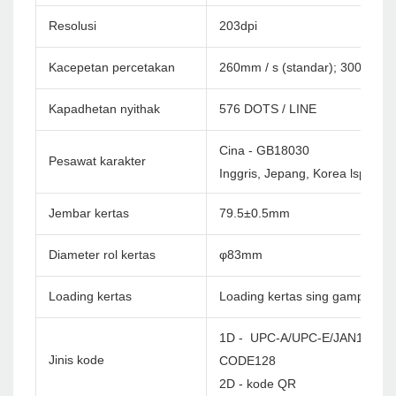
Resolusi
203dpi
Kacepetan percetakan
260mm / s (standar); 300mm / 
Kapadhetan nyithak
576 DOTS / LINE
Cina - GB18030
Pesawat karakter
Inggris, Jepang, Korea lsp. Cu
Jembar kertas
79.5±0.5mm
Diameter rol kertas
φ83mm
Loading kertas
Loading kertas sing gampang
1D - UPC-A/UPC-E/JAN13(EA
Jinis kode
CODE128
2D - kode QR