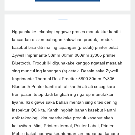
Nggunakake teknologi nggawe proses manufaktur kanthi
lancar lan efisien babagan kaluwihan produk, produk
kasebut bisa ditrima ing lapangan (produk) printer bulat
Zywell Imprimante 58mm 80mm 800mm zy806 printer
Bluetooth. Produk iki digunakake kanggo ngatasi masalah
sing muncul ing lapangan (s) cetak. Desain saka Zywell
Imprimante Thermal Resi Preetter 5800 80mm Zy806
Bluetooth Printer kanthi ati-ati kanthi ati-ati cocog karo
tren pasar, tetep dadi langkah ing ngarep manufaktur
liyane. Iki digawe saka bahan mentah sing dites dening
inspektur QC kita. Kanthi ngolah bahan kasebut kanthi
apik teknologi, kita mesthekake produk kasebut akeh
kaluwihan .Mini, Printers termal, Printer Label, Printer
Mobile bakal nggawa keuntungan lan mupangat kanggo