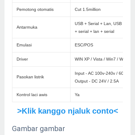
Pemotong otomatis
Cut 1.5million
USB + Serial + Lan, USB + BT, U
Antarmuka
+ serial + lan + serial
Emulasi
ESC/POS
Driver
WIN XP / Vista / Win7 / Win8 /
Input - AC 100v-240v / 60Hz
Pasokan listrik
Output - DC 24V / 2.5A
Kontrol laci awis
Ya
>Klik kanggo njaluk conto<
Gambar gambar