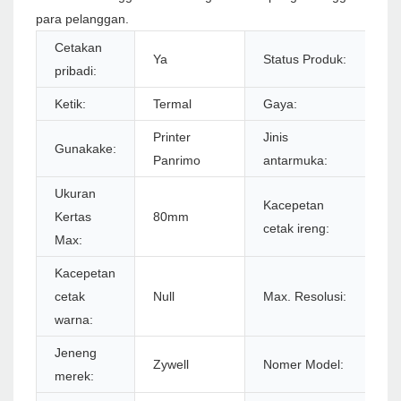
para pelanggan.
Cetakan
Ya
Status Produk:
S
pribadi:
Ketik:
Termal
Gaya:
Ir
Printer
Jinis
Gunakake:
U
Panrimo
antarmuka:
Ukuran
Kacepetan
Kertas
80mm
2
cetak ireng:
Max:
Kacepetan
5
cetak
Null
Max. Resolusi:
57
warna:
Jeneng
Zywell
Nomer Model:
Z
merek: