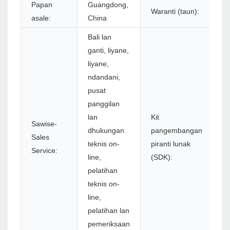
Papan
Guangdong,
Waranti (taun):
1
asale:
China
Bali lan
ganti, liyane,
liyane,
ndandani,
pusat
panggilan
lan
Kit
Sawise-
dhukungan
pangembangan
Sales
Y
teknis on-
piranti lunak
Service:
line,
(SDK):
pelatihan
teknis on-
line,
pelatihan lan
pemeriksaan