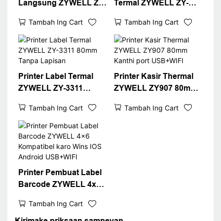
Langsung ZYWELL ZY-
Termal ZYWELL ZY-
3600 Kanthi Pemotong
H861 Kanthi
Tambah Ing Cart
Tambah Ing Cart
Otomatis
USB+LAN/USB+WIFI/B
T (opsional) Ireng
Printer Label Termal
Printer Kasir Thermal
ZYWELL ZY-3311
ZYWELL ZY907 80mm
80mm Tanpa Lapisan
Kanthi port USB+WIFI
Tambah Ing Cart
Tambah Ing Cart
Printer Pembuat Label
Barcode ZYWELL 4x6
Kompatibel karo Wins
Tambah Ing Cart
IOS Android USB+WIFI
Kirimake priksaan sampeyan