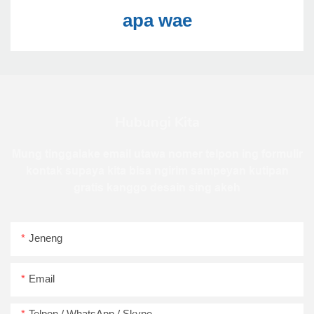
Hubungi Kita
Mung tinggalake email utawa nomer telpon ing formulir
kontak supaya kita bisa ngirim sampeyan kutipan
gratis kanggo desain sing akeh
Jeneng
Email
Telpon / WhatsApp / Skype