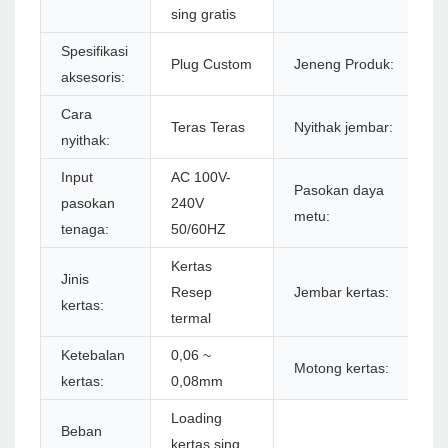
sing gratis
Spesifikasi
P
Plug Custom
Jeneng Produk:
aksesoris:
8
Cara
Teras Teras
Nyithak jembar:
7
nyithak:
Input
AC 100V-
Pasokan daya
pasokan
240V
D
metu:
tenaga:
50/60HZ
Kertas
4
Jinis
Resep
Jembar kertas:
6
kertas:
termal
8
Ketebalan
0,06 ~
N
Motong kertas:
kertas:
0,08mm
p
Loading
Beban
kertas sing