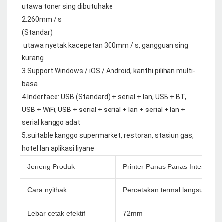
utawa toner sing dibutuhake

 utawa nyetak kacepetan 300mm / s, gangguan sing 
kurang

3.Support Windows / iOS / Android, kanthi pilihan multi-
basa

4.Inderface: USB (Standard) + serial + lan, USB + BT, 
USB + WiFi, USB + serial + serial + lan + serial + lan + 
serial kanggo adat

5.suitable kanggo supermarket, restoran, stasiun gas, 
Jeneng Produk
Printer Panas Panas Internasio
Cara nyithak
Percetakan termal langsung
Lebar cetak efektif
72mm