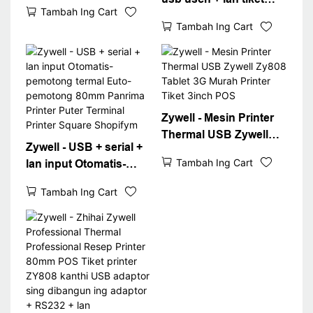
Pender POS SYCH
Tambah Ing Cart
termal acara printer
USB USB RJ11 CUG
Tambah Ing Cart
zy808 80mm pos mesin
LAWAR USB
termal resiki + lan
Zywell - Mesin Printer
Thermal USB Zywell
Zywell - USB + serial +
Zy808 Tablet 3G Murah
Tambah Ing Cart
lan input Otomatis-
Printer Tiket 3inch POS
pemotong termal Euto-
Tambah Ing Cart
pemotong 80mm
Panrima Printer Puter
Terminal Printer Square
Shopifym