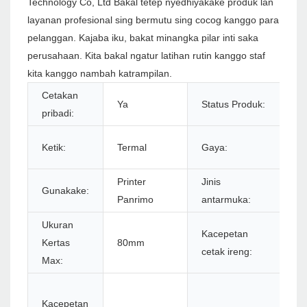
Technology Co, Ltd Bakal tetep nyedhiyakake produk lan
layanan profesional sing bermutu sing cocog kanggo para
pelanggan. Kajaba iku, bakat minangka pilar inti saka
perusahaan. Kita bakal ngatur latihan rutin kanggo staf
kita kanggo nambah katrampilan.
Cetakan
Ya
Status Produk:
S
pribadi:
Ir
Ketik:
Termal
Gaya:
Pu
Printer
Jinis
Gunakake:
U
Panrimo
antarmuka:
Ukuran
Kacepetan
Kertas
80mm
2
cetak ireng:
Max:
5
Kacepetan
ba