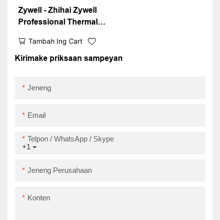
Zywell - Zhihai Zywell
Professional Thermal
Professional Resep
Tambah Ing Cart
Printer 80mm POS Tiket
printer ZY808 kanthi
Kirimake priksaan sampeyan
USB adaptor sing
dibangun ing adaptor +
Jeneng
RS232 + lan
Email
Telpon / WhatsApp / Skype
+1
Jeneng Perusahaan
Konten