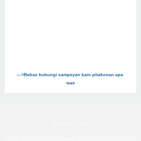
--->Bebas hubungi sampeyan karo pitakonan apa 
Hubungi Kita
Mung tinggalake email utawa nomer telpon ing formulir