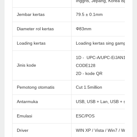
Inggris, Jepang, Korea lsp. Cu
Jembar kertas
79.5 ± 0.1mm
Diameter rol kertas
Φ83mm
Loading kertas
Loading kertas sing gampang
1D - UPC-A/UPC-E/JAN13(EA
Jinis kode
CODE128
2D - kode QR
Pemotong otomatis
Cut 1.5million
Antarmuka
USB, USB + Lan, USB + serial +
Emulasi
ESC/POS
Driver
WIN XP / Vista / Win7 / Win8 /