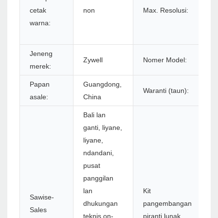
cetak
non
Max. Resolusi:
u
warna:
5
L
Jeneng
Z
Zywell
Nomer Model:
merek:
U
Papan
Guangdong,
Waranti (taun):
1
asale:
China
Bali lan
ganti, liyane,
liyane,
ndandani,
pusat
panggilan
lan
Kit
Sawise-
dhukungan
pangembangan
Sales
Y
teknis on-
piranti lunak