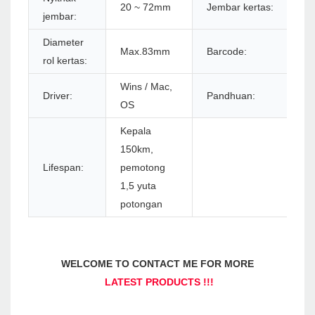
20 ~ 72mm
Jembar kertas:
M
jembar:
Diameter
Max.83mm
Barcode:
1
rol kertas:
Wins / Mac,
Driver:
Pandhuan:
E
OS
Kepala
150km,
Lifespan:
pemotong
1,5 yuta
potongan