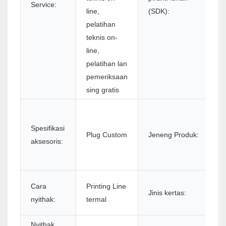
Service:
line,
(SDK):
pelatihan
teknis on-
line,
pelatihan lan
pemeriksaan
sing gratis
Pr
R
Spesifikasi
Plug Custom
Jeneng Produk:
t
aksesoris:
8
Pr
K
Cara
Printing Line
Jinis kertas:
R
nyithak:
termal
t
Nyithak