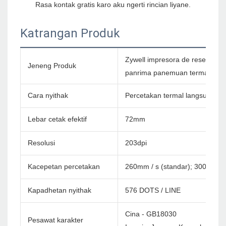
Katrangan Produk
Zywell impresora de resechos d
Jeneng Produk
panrima panemuan termal pos
Cara nyithak
Percetakan termal langsung
Lebar cetak efektif
72mm
Resolusi
203dpi
Kacepetan percetakan
260mm / s (standar); 300mm / 
Kapadhetan nyithak
576 DOTS / LINE
Cina - GB18030
Pesawat karakter