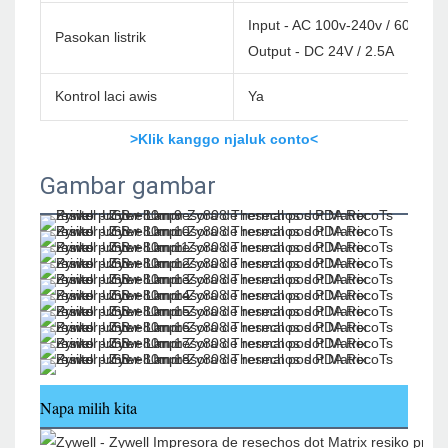
Input - AC 100v-240v / 60Hz
Pasokan listrik
Output - DC 24V / 2.5A
Kontrol laci awis
Ya
>Klik kanggo njaluk conto<
Gambar gambar
Napa milih kita