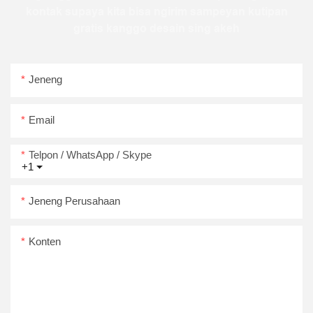
kontak supaya kita bisa ngirim sampeyan kutipan
gratis kanggo desain sing akeh
Jeneng
Email
Telpon / WhatsApp / Skype
+1
Jeneng Perusahaan
Konten