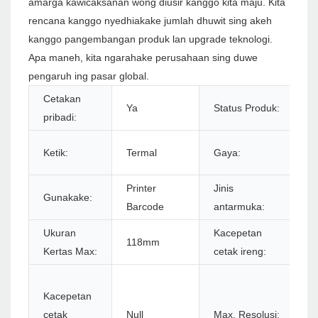
amarga kawicaksanan wong diusir kanggo kita maju. Kita
rencana kanggo nyedhiakake jumlah dhuwit sing akeh
kanggo pangembangan produk lan upgrade teknologi.
Apa maneh, kita ngarahake perusahaan sing duwe
pengaruh ing pasar global.
Cetakan
Ya
Status Produk:
pribadi:
Ketik:
Termal
Gaya:
Printer
Jinis
Gunakake:
Barcode
antarmuka:
Ukuran
Kacepetan
118mm
Kertas Max:
cetak ireng:
Kacepetan
cetak
Null
Max. Resolusi: