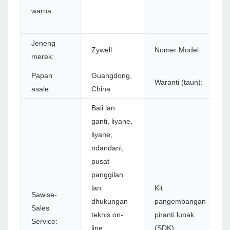
warna:
Jeneng
Zywell
Nomer Model:
merek:
Papan
Guangdong,
Waranti (taun):
asale:
China
Bali lan
ganti, liyane,
liyane,
ndandani,
pusat
panggilan
lan
Kit
Sawise-
dhukungan
pangembangan
Sales
teknis on-
piranti lunak
Service:
line,
(SDK):