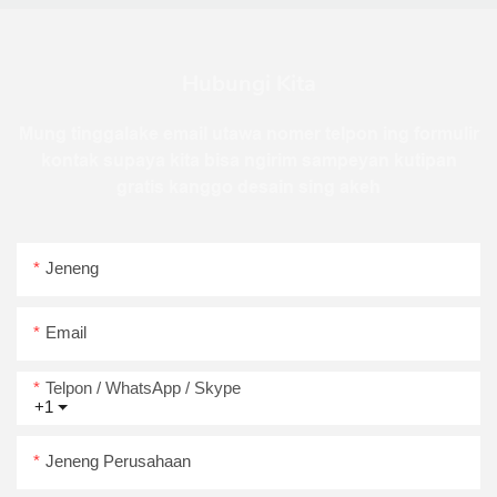
Hubungi Kita
Mung tinggalake email utawa nomer telpon ing formulir
kontak supaya kita bisa ngirim sampeyan kutipan
gratis kanggo desain sing akeh
Jeneng
Email
Telpon / WhatsApp / Skype
+1
Jeneng Perusahaan