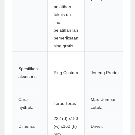
pelatihan
teknis on-
line,
pelatihan lan
pemeriksaan
sing gratis
P
l
Spesifikasi
Plug Custom
Jeneng Produk:
aksesoris:
Cara
Max. Jembar
Teras Teras
nyithak:
cetak:
(
222 (d) x180
Dimensi:
(w) x162 (h)
Driver:
/
mm