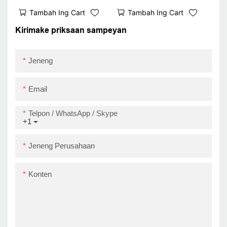
Printer Desain 4Inch
Shipping Printer
Tambah Ing Cart
Tambah Ing Cart
Stikill Barcode Printer
Bluetooth Modul
Zy909 Super
Printer termal Modul
Kirimake priksaan sampeyan
September
ZY909 USB + BT
Jeneng
Email
Telpon / WhatsApp / Skype
+1
Jeneng Perusahaan
Konten