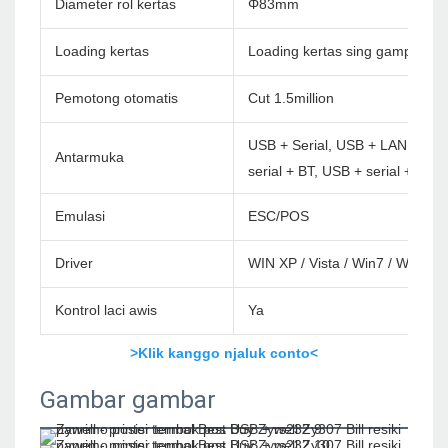
Diameter rol kertas
Φ83mm
Loading kertas
Loading kertas sing gampang
Pemotong otomatis
Cut 1.5million
USB + Serial, USB + LAN, USB +
Antarmuka
serial + BT, USB + serial + lan +
Emulasi
ESC/POS
Driver
WIN XP / Vista / Win7 / Win8 /
Kontrol laci awis
Ya
>Klik kanggo njaluk conto<
Gambar gambar