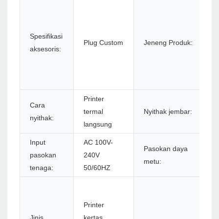
Pr
t
pa
Spesifikasi
Plug Custom
Jeneng Produk:
zy
aksesoris:
zy
zy
re
Printer
Cara
termal
Nyithak jembar:
7
nyithak:
langsung
Input
AC 100V-
Pasokan daya
D
pasokan
240V
metu:
2
tenaga:
50/60HZ
4
5
Printer
5
Jinis
kertas