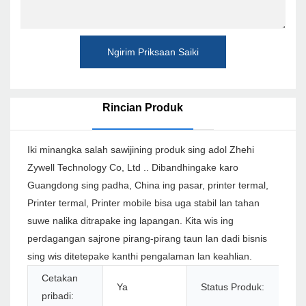
Ngirim Priksaan Saiki
Rincian Produk
Iki minangka salah sawijining produk sing adol Zhehi
Zywell Technology Co, Ltd .. Dibandhingake karo
Guangdong sing padha, China ing pasar, printer termal,
Printer termal, Printer mobile bisa uga stabil lan tahan
suwe nalika ditrapake ing lapangan. Kita wis ing
perdagangan sajrone pirang-pirang taun lan dadi bisnis
sing wis ditetepake kanthi pengalaman lan keahlian.
Cetakan
Ya
Status Produk:
S
pribadi: