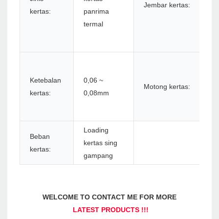
Jembar kertas:
6
kertas:
panrima
6
termal
7
8
N
m
Ketebalan
0,06 ~
Motong kertas:
u
kertas:
0,08mm
p
o
Loading
Beban
kertas sing
kertas:
gampang