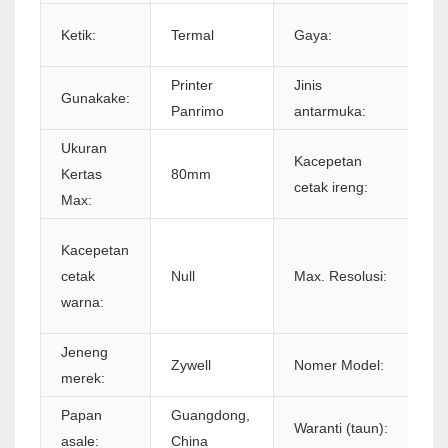
Ir
Ketik:
Termal
Gaya:
Pu
Printer
Jinis
Gunakake:
R
Panrimo
antarmuka:
Ukuran
Kacepetan
Kertas
80mm
2
cetak ireng:
Max:
5
Kacepetan
b
cetak
Null
Max. Resolusi:
5
warna:
L
Jeneng
Z
Zywell
Nomer Model:
merek:
U
Papan
Guangdong,
Waranti (taun):
1
asale:
China