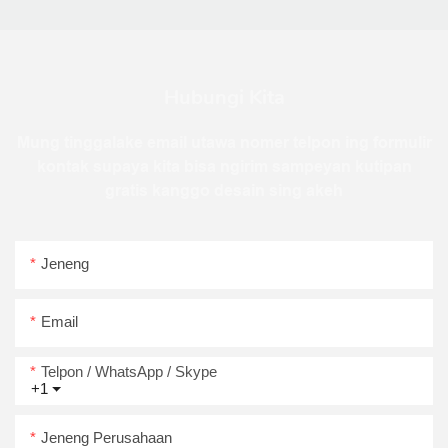
Hubungi Kita
Mung tinggalake email utawa nomer telpon ing formulir
kontak supaya kita bisa ngirim sampeyan kutipan
gratis kanggo desain sing akeh
Jeneng
Email
Telpon / WhatsApp / Skype
+1
Jeneng Perusahaan