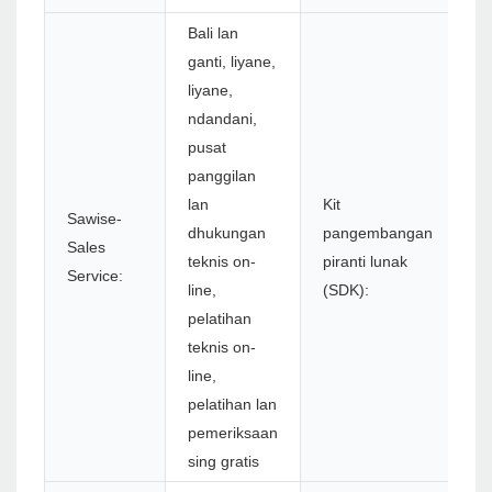
Bali lan
ganti, liyane,
liyane,
ndandani,
pusat
panggilan
lan
Kit
Sawise-
dhukungan
pangembangan
Sales
Y
teknis on-
piranti lunak
Service:
line,
(SDK):
pelatihan
teknis on-
line,
pelatihan lan
pemeriksaan
sing gratis