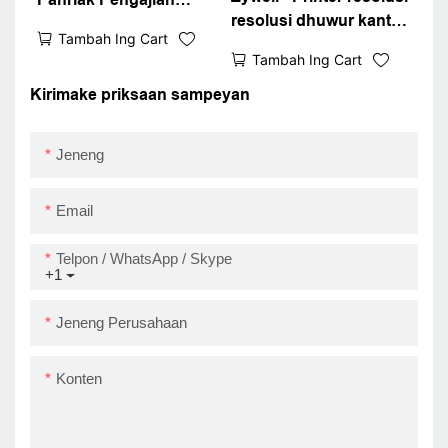
resolusi dhuwur kanthi
termal Thermal Tenaga
Tambah Ing Cart
printer 80mm kanthi
Bill Pos kanggo
Tambah Ing Cart
kertas rol zywell zy307
Supermarket
Thermal pos printer
Kirimake priksaan sampeyan
Restaurant USB + Lan
USB + RS232 + lan
Jeneng
Email
Telpon / WhatsApp / Skype
+1
Jeneng Perusahaan
Konten