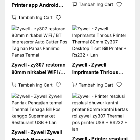
Tambah Ing Cart
Printer app Android
Puteri Zy307 USB +
iOS download
USB + USB + RS232 +
Tambah Ing Cart
Download ZY307
Lan
Bluetooth WIFI Bill
Juletooth WIFI Bill
Printer POS Desktop 80
Printer Resep
Zywell - zy307 restoran
Zywell - Zywell
80mm nirkabel WiFi /
Imprimante Thrious
BT Impresoror Auto
Printer Thermal 80mm
Tambah Ing Cart
Tambah Ing Cart
Cutter Pos Tagihan
Zy307 Desktop Ticet
Panas Panrimo Panas
Bill Printer + Rs232 +
Termal
Lan
Zywell - Zywell Zywell
Zywell - Printer resolusi
Panriak Pengajian