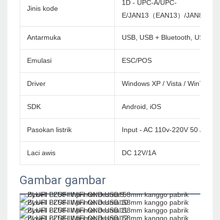
1D - UPC-A/UPC-
Jinis kode
E/JAN13（EAN13）/JAN8（EA
Antarmuka
USB, USB + Bluetooth, USB + W
Emulasi
ESC/POS
Driver
Windows XP / Vista / Win7 / Wi
SDK
Android, iOS
Pasokan listrik
Input - AC 110v-220V 50 / 60Hz
Laci awis
DC 12V/1A
Gambar gambar