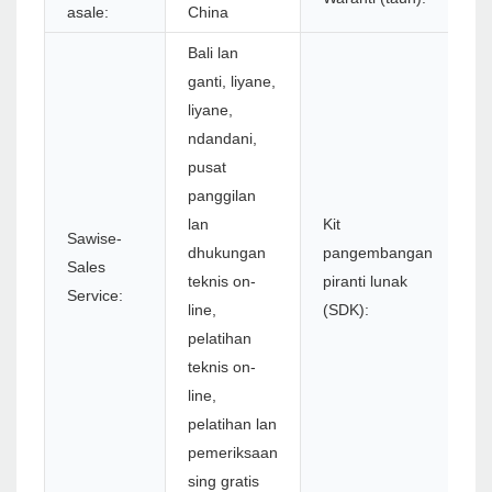
asale:
China
Bali lan
ganti, liyane,
liyane,
ndandani,
pusat
panggilan
lan
Kit
Sawise-
dhukungan
pangembangan
Sales
Y
teknis on-
piranti lunak
Service:
line,
(SDK):
pelatihan
teknis on-
line,
pelatihan lan
pemeriksaan
sing gratis