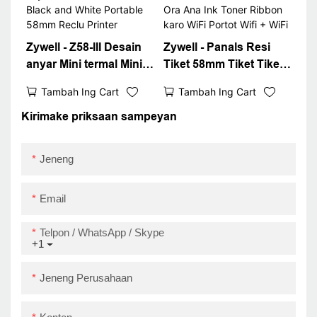
paling apik
Zywell - Z58-III Desain
Zywell - Panals Resi
anyar Mini termal Mini
Tiket 58mm Tiket Tiket
Black and White
Ora Ana Ink Toner
Tambah Ing Cart
Tambah Ing Cart
Portable 58mm Reclu
Ribbon karo WiFi
Printer
Portot Wifi + WiFi
Kirimake priksaan sampeyan
Jeneng
Email
Telpon / WhatsApp / Skype
+1
Jeneng Perusahaan