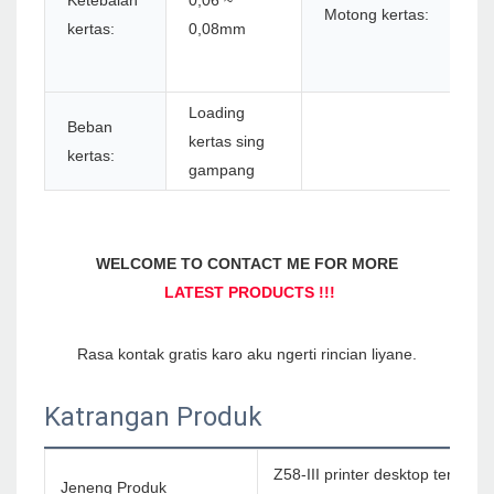
Ketebalan
0,06 ~
Motong kertas:
u
kertas:
0,08mm
p
o
Loading
Beban
kertas sing
kertas:
gampang
Katrangan Produk
Z58-III printer desktop terma
Jeneng Produk