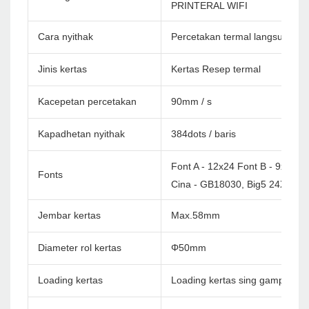
PRINTERAL WIFI
Cara nyithak
Percetakan termal langsung
Jinis kertas
Kertas Resep termal
Kacepetan percetakan
90mm / s
Kapadhetan nyithak
384dots / baris
Font A - 12x24 Font B - 9x17
Fonts
Cina - GB18030, Big5 24X24D
Jembar kertas
Max.58mm
Diameter rol kertas
Φ50mm
Loading kertas
Loading kertas sing gampang