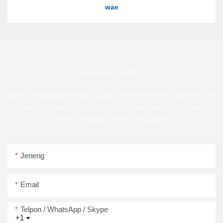
Hubungi Kita
Mung tinggalake email utawa nomer telpon ing formulir
kontak supaya kita bisa ngirim sampeyan kutipan
gratis kanggo desain sing akeh
Jeneng
Email
Telpon / WhatsApp / Skype
+1