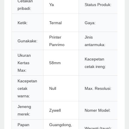
Cetakan
Ya
Status Produk:
S
pribadi:
Ir
Ketik:
Termal
Gaya:
Pu
Printer
Jinis
Gunakake:
u
Panrimo
antarmuka:
Ukuran
Kacepetan
Kertas
58mm
9
cetak ireng:
Max:
Kacepetan
3
cetak
Null
Max. Resolusi:
ba
warna:
Jeneng
Z5
Zywell
Nomer Model:
merek:
U
Papan
Guangdong,
Waranti (taun):
1