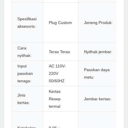
Pr
P
Spesifikasi
Plug Custom
Jeneng Produk:
P
aksesoris:
T
2 
Cara
Teras Teras
Nyithak jembar:
4
nyithak:
Input
AC 110V-
Pasokan daya
D
pasokan
220V
metu:
1
tenaga:
50/60HZ
Kertas
Jinis
Resep
Jembar kertas:
5
kertas:
termal
N
m