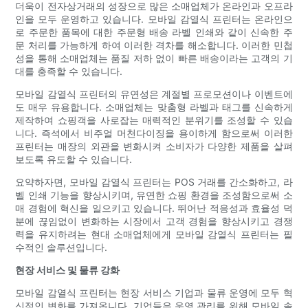
더욱이 전자상거래의 성장으로 많은 소매업체가 온라인과 오프라
인을 모두 운영하고 있습니다. 모바일 감열식 프린터는 온라인으
로 주문한 품목에 대한 주문형 배송 라벨 인쇄와 같이 신속한 주
문 처리를 가능하게 하여 이러한 격차를 해소합니다. 이러한 민첩
성을 통해 소매업체는 품질 저하 없이 빠른 배송이라는 고객의 기
대를 충족할 수 있습니다.
모바일 감열식 프린터의 유연성은 계절별 프로모션이나 이벤트에
도 매우 유용합니다. 소매업체는 맞춤형 라벨과 태그를 신속하게
제작하여 쇼핑객을 사로잡는 매력적인 분위기를 조성할 수 있습
니다. 즉석에서 비주얼 머천다이징을 용이하게 함으로써 이러한
프린터는 매장의 외관을 변화시켜 소비자가 다양한 제품을 살펴
보도록 유도할 수 있습니다.
요약하자면, 모바일 감열식 프린터는 POS 거래를 간소화하고, 라
벨 인쇄 기능을 향상시키며, 유연한 쇼핑 환경을 조성함으로써 소
매 경험에 혁신을 일으키고 있습니다. 뛰어난 적응성과 효율성 덕
분에 끊임없이 변화하는 시장에서 고객 경험을 향상시키고 경쟁
력을 유지하려는 현대 소매업체에게 모바일 감열식 프린터는 필
수적인 솔루션입니다.
현장 서비스 및 물류 강화
모바일 감열식 프린터는 현장 서비스 기업과 물류 운영에 모두 혁
신적인 변화를 가져옵니다. 기업들은 운영 관리를 위해 모바일 솔