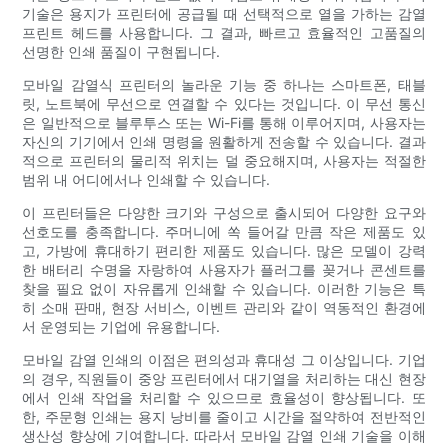
기술은 용지가 프린터에 공급될 때 선택적으로 열을 가하는 감열
프린트 헤드를 사용합니다. 그 결과, 빠르고 효율적인 고품질의
선명한 인쇄 품질이 구현됩니다.
모바일 감열식 프린터의 놀라운 기능 중 하나는 스마트폰, 태블
릿, 노트북에 무선으로 연결할 수 있다는 것입니다. 이 무선 통신
은 일반적으로 블루투스 또는 Wi-Fi를 통해 이루어지며, 사용자는
자신의 기기에서 인쇄 명령을 원활하게 전송할 수 있습니다. 결과
적으로 프린터의 물리적 위치는 덜 중요해지며, 사용자는 적절한
범위 내 어디에서나 인쇄할 수 있습니다.
이 프린터들은 다양한 크기와 구성으로 출시되어 다양한 요구와
선호도를 충족합니다. 주머니에 쏙 들어갈 만큼 작은 제품도 있
고, 가방에 휴대하기 편리한 제품도 있습니다. 많은 모델이 강력
한 배터리 수명을 자랑하여 사용자가 플러그를 꽂거나 콘센트를
찾을 필요 없이 자유롭게 인쇄할 수 있습니다. 이러한 기능은 특
히 소매 판매, 현장 서비스, 이벤트 관리와 같이 역동적인 환경에
서 운영되는 기업에 유용합니다.
모바일 감열 인쇄의 이점은 편의성과 휴대성 그 이상입니다. 기업
의 경우, 직원들이 중앙 프린터에서 대기열을 처리하는 대신 현장
에서 인쇄 작업을 처리할 수 있으므로 효율성이 향상됩니다. 또
한, 주문형 인쇄는 용지 낭비를 줄이고 시간을 절약하여 전반적인
생산성 향상에 기여합니다. 따라서 모바일 감열 인쇄 기술을 이해