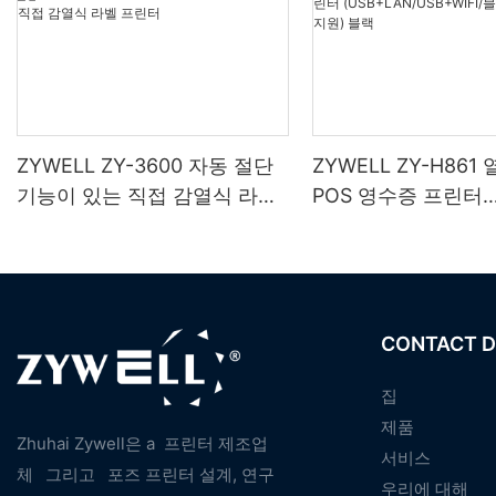
ZYWELL ZY-3600 자동 절단
ZYWELL ZY-H861
기능이 있는 직접 감열식 라벨
POS 영수증 프린터
프린터
(USB+LAN/USB+W
스(옵션) 지원) 블랙
CONTACT D
집
제품
Zhuhai Zywell은 a
프린터 제조업
서비스
체
그리고
포즈 프린터 설계, 연구
우리에 대해