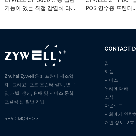
기능이 있는 직접 감열식 라벨
POS 영수증 프린터
프린터
(USB+LAN/USB+W
스(옵션) 지원) 블랙
CONTACT D
집
제품
Zhuhai Zywell은 a
프린터 제조업
서비스
체
그리고
포즈 프린터 설계, 연구
우리에 대해
및 개발, 생산, 판매 및 서비스 통합
소식
포괄적 인 첨단 기업
다운로드
저희에게 연락
READ MORE >>
개인 정보 보호