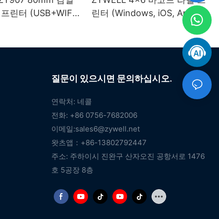
프린터 (USB+WIFI
린터 (Windows, iOS, Android
)
호환, USB+WIFI)
질문이 있으시면 문의하십시오.
연락처: 네콜
전화: +86 0756-7682006
이메일:
sales6@zywell.net
왓츠앱：+86-13802792447
주소: 주하이시 진완구 산자오진 공항서로 1476
호 5공장 8층