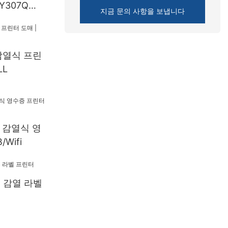
Y307Q
지금 문의 사항을 보냅니다
크리스 열 영
AN
감열식 프린
LL
m 감열식 영
Wifi
m 감열 라벨