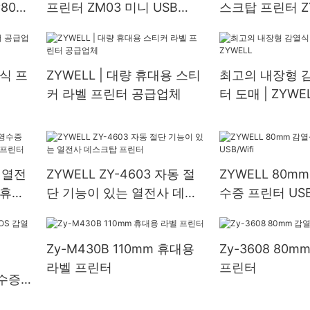
y802
프린터 ZM03 미니 USB
스크탑 프린터 Z
스토랑
1800mAh 배터리 USB+BT
80mm 티켓 잉
232
를 사용한 잉크리스
수증 프린터
USB+RS232+L
열식 프
ZYWELL | 대량 휴대용 스티
최고의 내장형 
커 라벨 프린터 공급업체
터 도매 | ZYWE
 열전
ZYWELL ZY-4603 자동 절
ZYWELL 80m
 휴대
단 기능이 있는 열전사 데스
수증 프린터 USB/
터
크탑 프린터
Zy-M430B 110mm 휴대용
Zy-3608 80m
라벨 프린터
프린터
영수증