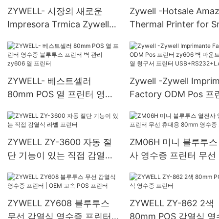
ZYWELL- 시장의 새로운
Zywell -Hotsale Ama
Impresora Trmica Zywell
Thermal Printer for S
ZY908 3 인치 태블릿 열 영
Business ZY905 주
수증 프린터 Bluetooth 프린
토랑 3 인치 POS 영수
터 USB+BT
린터
ZYWELL- 베스트셀러
Zywell -Zywell Impri
80mm POS 열 프린터 영수
Factory ODM Pos 
증 블루투스 프린터 벽 관리
zy606 벽 마운트 3 인
zy606 열 프린터
청구서 프린터
USB+RS232+LAN
ZYWELL ZY-3600 자동 절
ZM06H 미니 블루투스
단 기능이 있는 직접 감열식
사 영수증 프린터 무선
라벨 프린터
용 80mm 영수증 프린
ZYWELL ZY608 블루투스
ZYWELL ZY-862 2색
무선 감열식 영수증 프린터 |
80mm POS 감열식 