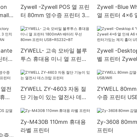
zon
Zywell -Zywell POS 열 프린
Zywell -Blue W
mall
터 80mm 영수증 프린터 3
열 프린터 4x6 
방 레스
인치 열 프린터 USB+RS232
이블 선적 웨이 
증 프
ZY909 USB
mante
ZYWELL- 고속 모바일 블루
Zywell -Deskt
프린터
투스 휴대용 미니 열 프린터
벨 프린터 Zywel
치 열
1800mAh 배터리 무선
쇄 A6 바코드 
80mm 프린터
가있는 제지 홀더
USB+RS232+BT
 열전
ZYWELL ZY-4603 자동 절
ZYWELL 80m
 휴대
단 기능이 있는 열전사 데스
수증 프린터 USB/
터
크탑 프린터
Zy-M430B 110mm 휴대용
Zy-3608 80m
라벨 프린터
프린터
영수증