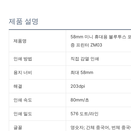
제품 설명
58mm 미니 휴대용 블루투스 
제품명
증 프린터 ZM03
인쇄 방법
직접 감열 인쇄
용지 너비
최대 58mm
해결
203dpi
인쇄 속도
80mm/초
인쇄 밀도
576 도트/라인
글꼴
영숫자; 간체 중국어, 번체 중국