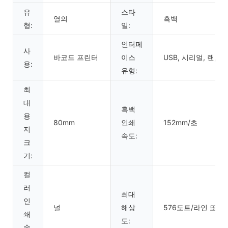
유
스타
열의
흑백
형:
일:
인터페
사
바코드 프린터
이스
USB, 시리얼, 랜,
용:
유형:
최
대
흑백
용
80mm
인쇄
152mm/초
지
속도:
크
기:
컬
러
최대
인
널
해상
576도트/라인 또는 
쇄
도:
속