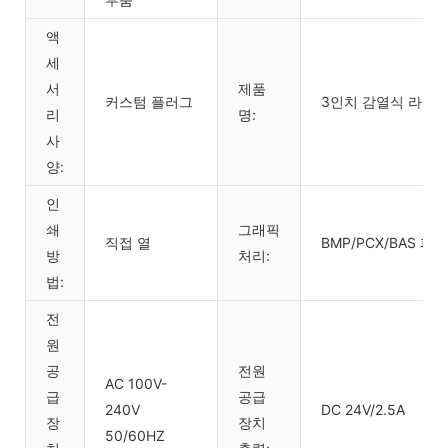
액
세
서
제품
커스텀 플러그
3인치 감열식 라벨 
리
명:
사
양:
인
쇄
그래픽
직접 열
BMP/PCX/BAS 파
방
처리:
법:
전
원
공
전원
AC 100V-
급
공급
240V
DC 24V/2.5A
장
장치
50/60HZ