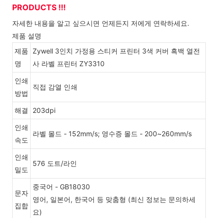
PRODUCTS !!!
자세한 내용을 알고 싶으시면 언제든지 저에게 연락하세요.
제품 설명
제품
Zywell 3인치 가정용 스티커 프린터 3색 커버 흑백 열전
명
사 라벨 프린터 ZY3310
인쇄
직접 감열 인쇄
방법
해결
203dpi
인쇄
라벨 몰드 - 152mm/s; 영수증 몰드 - 200~260mm/s
속도
인쇄
576 도트/라인
밀도
중국어 - GB18030
문자
영어, 일본어, 한국어 등 맞춤형 (최신 정보는 문의하세
집합
요)