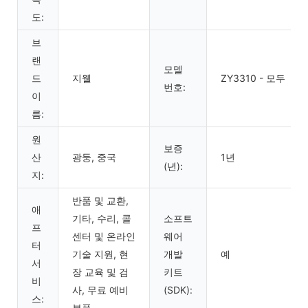
도:
브
랜
모델
드
지웰
ZY3310 - 모두
번호:
이
름:
원
보증
산
광둥, 중국
1년
(년):
지:
반품 및 교환,
애
기타, 수리, 콜
소프트
프
센터 및 온라인
웨어
터
기술 지원, 현
개발
예
서
장 교육 및 검
키트
비
사, 무료 예비
(SDK):
스:
부품