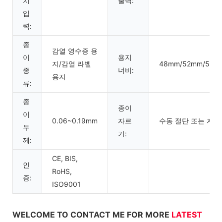
치
출력:
입
력:
종
감열 영수증 용
이
용지
지/감열 라벨
48mm/52mm/56m
종
너비:
용지
류:
종
종이
이
0.06~0.19mm
자르
수동 절단 또는 자동
두
기:
께:
CE, BIS,
인
RoHS,
증:
ISO9001
WELCOME TO CONTACT ME FOR MORE
LATEST