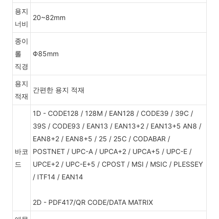
용지
20~82mm
너비
종이
롤
Φ85mm
직경
용지
간편한 용지 적재
적재
1D - CODE128 / 128M / EAN128 / CODE39 / 39C /
39S / CODE93 / EAN13 / EAN13+2 / EAN13+5 AN8 /
EAN8+2 / EAN8+5 / 25 / 25C / CODABAR /
바코
POSTNET / UPC-A / UPCA+2 / UPCA+5 / UPC-E /
드
UPCE+2 / UPC-E+5 / CPOST / MSI / MSIC / PLESSEY
/ ITF14 / EAN14
2D - PDF417/QR CODE/DATA MATRIX