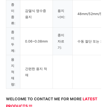
종
이
감열식 영수증
용지
48mm/52mm/56m
종
용지
너비:
류:
종
종이
이
0.06~0.08mm
자르
수동 절단 또는 자동
두
기:
께:
용
지
간편한 용지 적
적
재
재
량:
WELCOME TO CONTACT ME FOR MORE
LATEST
PRODUCTS !!!