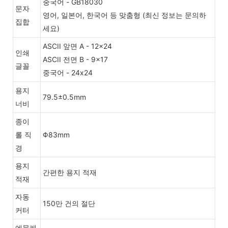
중국어 - GB18030
문자
영어, 일본어, 한국어 등 맞춤형 (최신 정보는 문의하
집합
세요)
ASCII 앞면 A - 12x24
인쇄
ASCII 전면 B - 9x17
글꼴
중국어 - 24x24
용지
79.5±0.5mm
너비
종이
롤 직
Φ83mm
경
용지
간편한 용지 적재
적재
자동
150만 건의 절단
커터
에뮬레