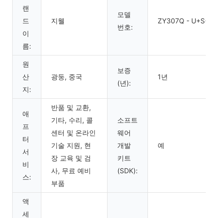
랜
모델
드
지웰
ZY307Q - U+S+L
번호:
이
름:
원
보증
산
광둥, 중국
1년
(년):
지:
반품 및 교환,
애
기타, 수리, 콜
소프트
프
센터 및 온라인
웨어
터
기술 지원, 현
개발
예
서
장 교육 및 검
키트
비
사, 무료 예비
(SDK):
스:
부품
액
세