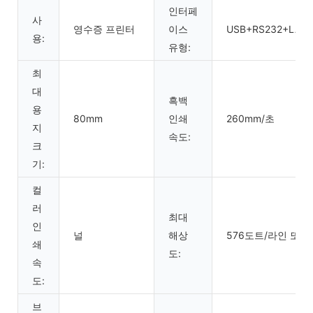
인터페
사
영수증 프린터
이스
USB+RS232+LAN
용:
유형:
최
대
흑백
용
80mm
인쇄
260mm/초
지
속도:
크
기:
컬
러
최대
인
널
해상
576도트/라인 또는
쇄
도:
속
도:
브