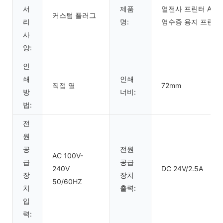
서
제품
열전사 프린터 Amazon
커스텀 플러그
리
명:
영수증 용지 프린터
사
양:
인
쇄
인쇄
직접 열
72mm
방
너비:
법:
전
원
공
전원
AC 100V-
급
공급
240V
DC 24V/2.5A
장
장치
50/60HZ
치
출력:
입
력: