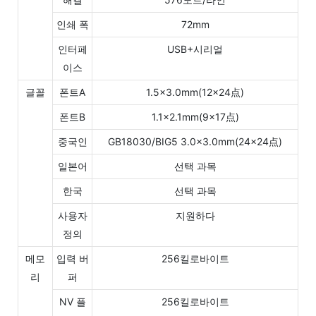
인쇄 폭
72mm
인터페
USB+시리얼
이스
글꼴
폰트A
1.5×3.0mm(12×24点)
폰트B
1.1×2.1mm(9×17点)
중국인
GB18030/BIG5 3.0×3.0mm(24×24点)
일본어
선택 과목
한국
선택 과목
사용자
지원하다
정의
메모
입력 버
256킬로바이트
리
퍼
NV 플
256킬로바이트