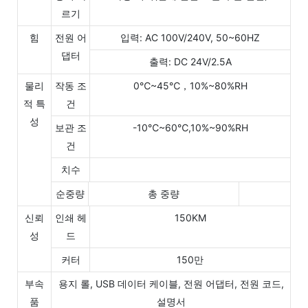
르기
힘
전원 어
입력: AC 100V/240V, 50~60HZ
댑터
출력: DC 24V/2.5A
물리
작동 조
0℃~45℃，10%~80%RH
적 특
건
성
보관 조
-10℃~60℃,10%~90%RH
건
치수
순중량
총 중량
신뢰
인쇄 헤
150KM
성
드
커터
150만
부속
용지 롤, USB 데이터 케이블, 전원 어댑터, 전원 코드,
품
설명서