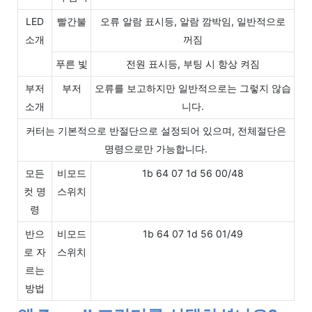
LED
빨간불
오류 알람 표시등, 알람 깜박임, 일반적으로
소개
꺼짐
푸른 빛
전원 표시등, 부팅 시 항상 켜짐
부저
부저
오류를 보고하지만 일반적으로는 그렇지 않습
소개
니다.
커터는 기본적으로 반절단으로 설정되어 있으며, 전체절단은
명령으로만 가능합니다.
모든
비모드
1b 64 07 1d 56 00/48
컷 명
스위치
령
반으
비모드
1b 64 07 1d 56 01/49
로 자
스위치
르는
방법