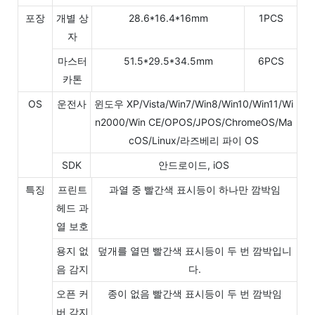
포장
개별 상
28.6*16.4*16mm
1PCS
자
마스터
51.5*29.5*34.5mm
6PCS
카톤
OS
운전사
윈도우 XP/Vista/Win7/Win8/Win10/Win11/Wi
n2000/Win CE/OPOS/JPOS/ChromeOS/Ma
cOS/Linux/라즈베리 파이 OS
SDK
안드로이드, iOS
특징
프린트
과열 중 빨간색 표시등이 하나만 깜박임
헤드 과
열 보호
용지 없
덮개를 열면 빨간색 표시등이 두 번 깜박입니
음 감지
다.
오픈 커
종이 없음 빨간색 표시등이 두 번 깜박임
버 감지