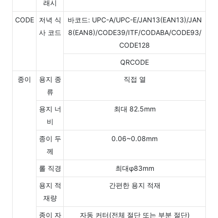
래시
CODE
저녁 식
바코드: UPC-A/UPC-E/JAN13(EAN13)/JAN
사 코드
8(EAN8)/CODE39/ITF/CODABA/CODE93/
CODE128
QRCODE
종이
용지 종
직접 열
류
용지 너
최대 82.5mm
비
종이 두
0.06~0.08mm
께
롤 직경
최대φ83mm
용지 적
간편한 용지 적재
재량
종이 자
자동 커터(전체 절단 또는 부분 절단)