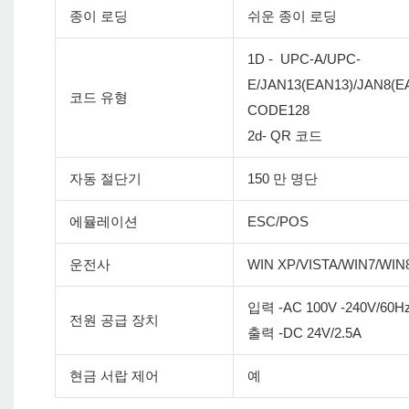
종이 로딩
쉬운 종이 로딩
1D - UPC-A/UPC-
E/JAN13(EAN13)/JAN8(
코드 유형
CODE128
2d- QR 코드
자동 절단기
150 만 명단
에뮬레이션
ESC/POS
운전사
WIN XP/VISTA/WIN7/WIN
입력 -AC 100V -240V/60H
전원 공급 장치
출력 -DC 24V/2.5A
현금 서랍 제어
예