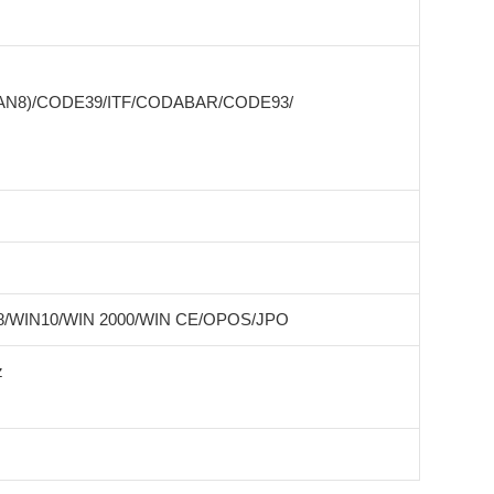
EAN8)/CODE39/ITF/CODABAR/CODE93/
8/WIN10/WIN 2000/WIN CE/OPOS/JPO
z