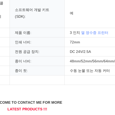
 콜
,
소프트웨어 개발 키트
예
예
(SDK):
제품 이름:
3 인치
열 영수증 프린터
인쇄 너비:
72mm
전원 공급 장치:
DC 24V/2.5A
종이 너비:
48mm/52mm/56mm/64mm
종이 컷:
수동 눈물 또는 자동 커터