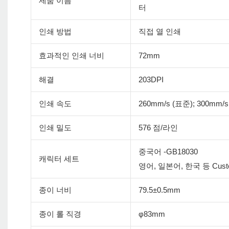
제품 이름
터
인쇄 방법
직접 열 인쇄
효과적인 인쇄 너비
72mm
해결
203DPI
인쇄 속도
260mm/s (표준); 300mm/s
인쇄 밀도
576 점/라인
중국어 -GB18030
캐릭터 세트
영어, 일본어, 한국 등 Cus
종이 너비
79.5±0.5mm
종이 롤 직경
φ83mm