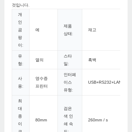
것입니다.
개
인
제품
곰
예
재고
상태:
팡
이:
유
스타
열의
흑백
형:
일:
인터페
사
영수증
이스
USB+RS232+LAN
용:
프린터
유형:
최
대
검은
종
색 인
80mm
260mm / s
이
쇄 속
크
도: