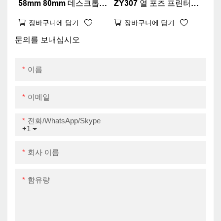
58mm 80mm 데스크톱
ZY307 열 포즈 프린터
열 영수증 프린터 빌 포스
USB+RS232+LAN이 포
장바구니에 담기
장바구니에 담기
프린터 슈퍼마켓 레스토
함 된 고해상도 프린터 열
랑 USB+LAN
영수증 80mm 프린터
문의를 보내십시오
이름
이메일
전화/WhatsApp/Skype
+1
회사 이름
함유량