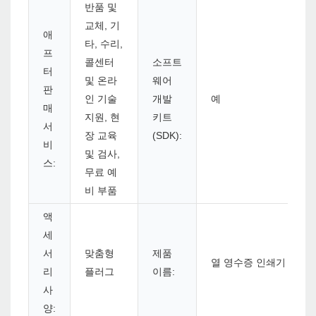
반품 및
교체, 기
애
타, 수리,
프
콜센터
소프트
터
및 온라
웨어
판
인 기술
개발
예
매
지원, 현
키트
서
장 교육
(SDK):
비
및 검사,
스:
무료 예
비 부품
액
세
서
맞춤형
제품
열 영수증 인쇄기
리
플러그
이름:
사
양: