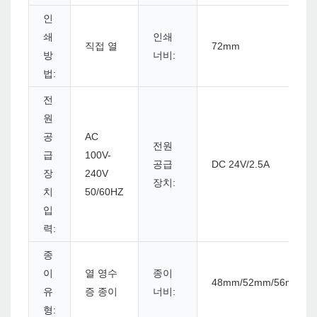
인
쇄
인쇄
직접 열
72mm
방
너비:
법:
전
원
공
AC
전원
급
100V-
공급
DC 24V/2.5A
장
240V
장치:
치
50/60HZ
입
력:
종
이
열 영수
종이
48mm/52mm/56mm/6
유
증 종이
너비:
형: