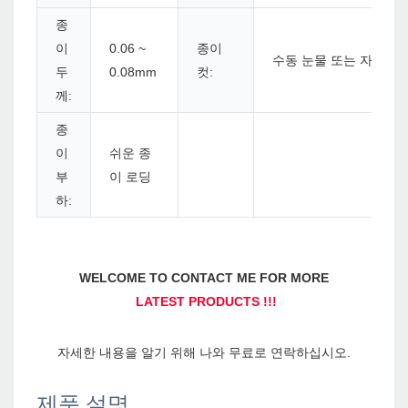
종
이
0.06 ~
종이
수동 눈물 또는 자동 커
두
0.08mm
컷:
께:
종
이
쉬운 종
부
이 로딩
하:
제품 설명