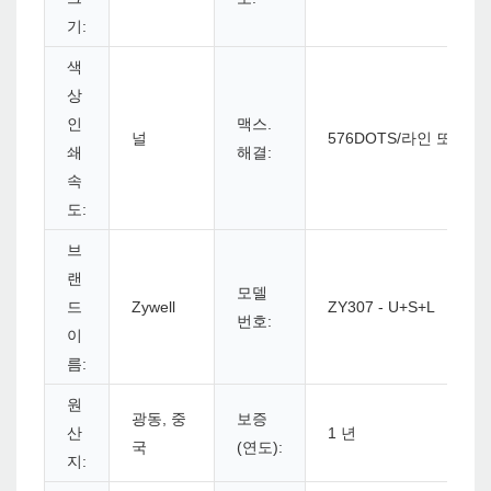
기:
색
상
인
맥스.
널
576DOTS/라인 또는 5
쇄
해결:
속
도:
브
랜
모델
드
Zywell
ZY307 - U+S+L
번호:
이
름:
원
광동, 중
보증
산
1 년
국
(연도):
지: