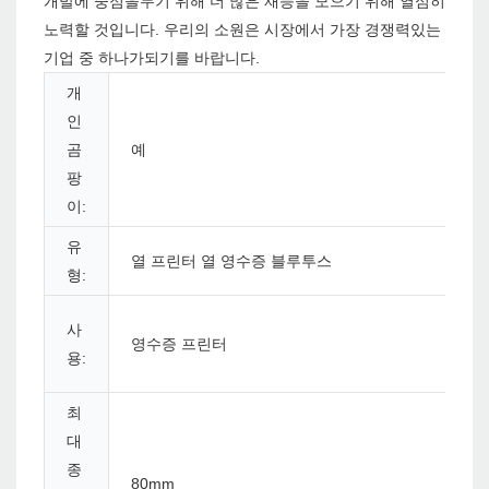
개발에 중점을두기 위해 더 많은 재능을 모으기 위해 열심히
노력할 것입니다. 우리의 소원은 시장에서 가장 경쟁력있는
기업 중 하나가되기를 바랍니다.
개
인
곰
예
팡
이:
유
열 프린터 열 영수증 블루투스
형:
사
영수증 프린터
용:
최
대
종
80mm