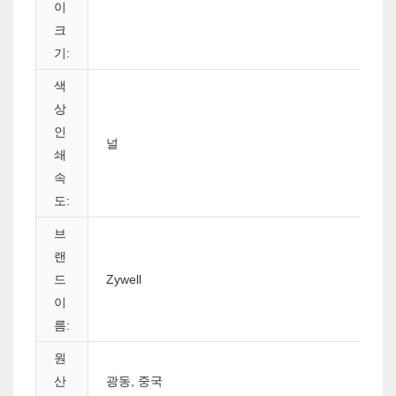
이
크
기:
색
상
인
널
쇄
속
도:
브
랜
드
Zywell
이
름:
원
산
광동, 중국