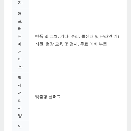
지:
애
프
터
판
반품 및 교체, 기타, 수리, 콜센터 및 온라인 기술
매
지원, 현장 교육 및 검사, 무료 예비 부품
서
비
스:
액
세
서
맞춤형 플러그
리
사
양:
인