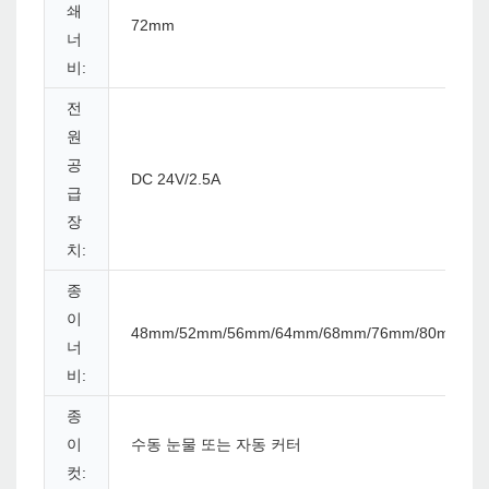
쇄
72mm
너
비:
전
원
공
DC 24V/2.5A
급
장
치:
종
이
48mm/52mm/56mm/64mm/68mm/76mm/80mm
너
비:
종
이
수동 눈물 또는 자동 커터
컷: