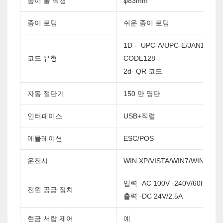
종이 롤 직경
φ83mm
종이 로딩
쉬운 종이 로딩
1D - UPC-A/UPC-E/JAN13(EA
코드 유형
CODE128
2d- QR 코드
자동 절단기
150 만 명단
인터페이스
USB+직렬
에뮬레이션
ESC/POS
운전사
WIN XP/VISTA/WIN7/WIN8/WI
입력 -AC 100V -240V/60Hz
전원 공급 장치
출력 -DC 24V/2.5A
현금 서랍 제어
예