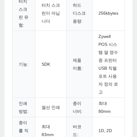
터치
터치 스크
하드
스크
린이 아닙
디스크
256kbytes
린 유
니다
용량:
형:
Zywell
POS 시스
템 열 영수
제품
증 프린터
기능:
SDK
이름:
USB 직렬
포트 사용
자 정의 로
고
인쇄
종이
최대
열선 인쇄
방법:
너비:
80mm
종이
최대
바코
롤 직
1D, 2D
83mm
드: