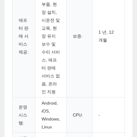
부품, 현
장 설치,
애프
시운전 및
터 판
교육, 현
1 년, 12
매 서
장 유지
보증:
개월
비스
보수 및
제공:
수리 서비
스, 애프
터 판매
서비스 없
음, 온라
인 지원
Android,
운영
iOS,
시스
CPU:
-
Windows,
템:
Linux