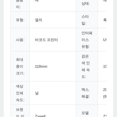
곰팡
예
재고
상태:
이:
스타
유형:
열의
흑백
일:
인터페
사용:
바코드 프린터
이스
USB+Blu
유형:
검은
최대
색 인
종이
118mm
152mm/
쇄 속
크기:
도:
색상
맥스.
203dpi
인쇄
널
해결:
(8dots/
속도:
브랜
모델
드 이
Zywell
ZY909-