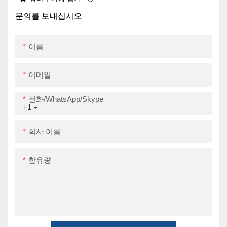
코드 웨이 빌 프린터
ZY909 SUPER
문의를 보내십시오
SEPPERN
이름
이메일
전화/WhatsApp/Skype
+1
회사 이름
함유량