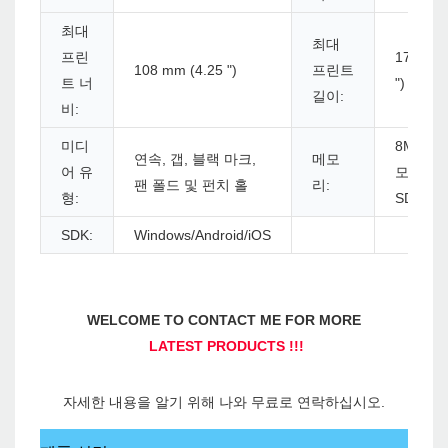
최대
최대
프린
1778 m
108 mm (4.25 ")
프린트
트 너
")
길이:
비:
미디
8MB 플
연속, 갭, 블랙 마크,
메모
어 유
모리/ 8
팬 폴드 및 펀치 홀
리:
형:
SDRAM
SDK:
Windows/Android/iOS