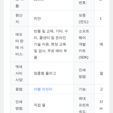
번호:
름:
원산
보증
치안
1 년
지:
(연도):
반품 및 교체, 기타, 수
소프트
애프
리, 콜센터 및 온라인
웨어
터 판
기술 지원, 현장 교육
개발
예
매 서
및 검사, 무료 예비 부
키트
비스:
품
(SDK):
액세
인쇄
서리
맞춤형 플러그
열선 인
방법:
사양:
용법:
라벨 프린터
기능:
고해상
최대
인쇄
152 mm (
직접 열
프린트
방법:
max
속도: