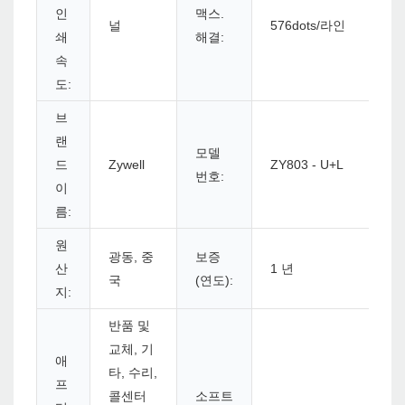
인
맥스.
널
576dots/라인
쇄
해결:
속
도:
브
랜
모델
드
Zywell
ZY803 - U+L
번호:
이
름:
원
광동, 중
보증
산
1 년
국
(연도):
지:
반품 및
교체, 기
애
타, 수리,
프
콜센터
소프트