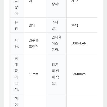
곰
예
재고
상태:
팡
이:
유
스타
열의
흑백
형:
일:
인터페
사
영수증
이스
USB+LAN
용:
프린터
유형:
최
대
검은
종
색 인
80mm
230mm/s
이
쇄 속
크
도:
기:
색
상