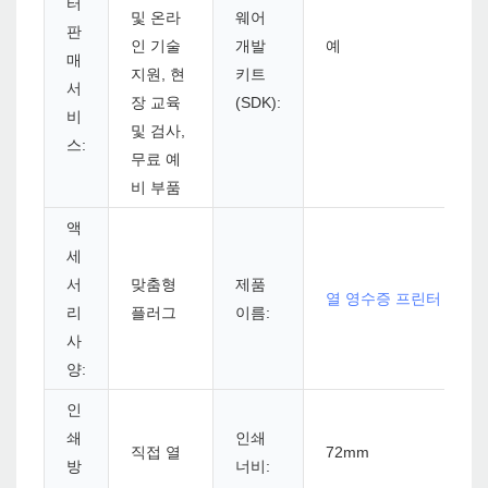
터
및 온라
웨어
판
인 기술
개발
예
매
지원, 현
키트
서
장 교육
(SDK):
비
및 검사,
스:
무료 예
비 부품
액
세
서
맞춤형
제품
열 영수증 프린터
리
플러그
이름:
사
양:
인
쇄
인쇄
직접 열
72mm
방
너비: