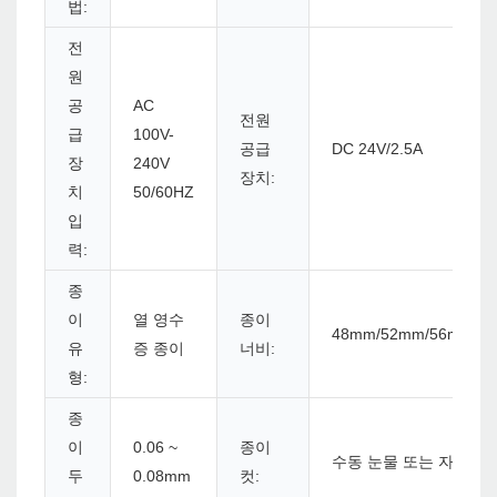
법:
전
원
공
AC
전원
급
100V-
공급
DC 24V/2.5A
장
240V
장치:
치
50/60HZ
입
력:
종
이
열 영수
종이
48mm/52mm/56mm/6
유
증 종이
너비:
형:
종
이
0.06 ~
종이
수동 눈물 또는 자동 커
두
0.08mm
컷: