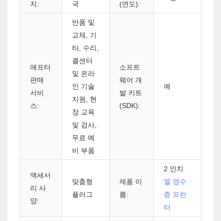
지:
국
(연도):
반품 및
교체, 기
타, 수리,
콜센터
애프터
소프트
및 온라
판매
웨어 개
인 기술
예
서비
발 키트
지원, 현
스:
(SDK):
장 교육
및 검사,
무료 예
비 부품
2 인치
액세서
맞춤형
제품 이
열 영수
리 사
플러그
름:
증 프린
양:
터