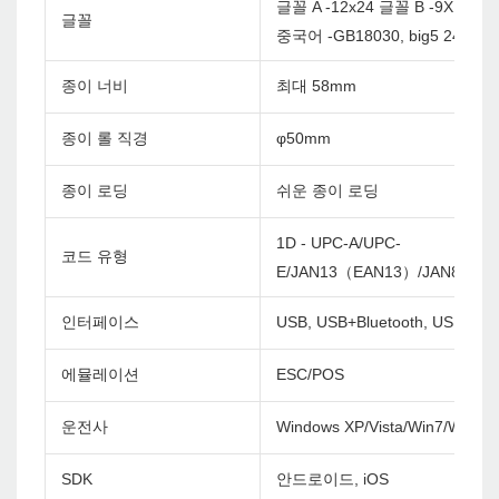
글꼴 A -12x24 글꼴 B -9X17
글꼴
중국어 -GB18030, big5 24x24d
종이 너비
최대 58mm
종이 롤 직경
φ50mm
종이 로딩
쉬운 종이 로딩
1D - UPC-A/UPC-
코드 유형
E/JAN13（EAN13）/JAN8（EA
인터페이스
USB, USB+Bluetooth, USB+WiF
에뮬레이션
ESC/POS
운전사
Windows XP/Vista/Win7/Win8/
SDK
안드로이드, iOS