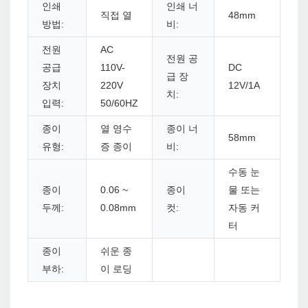
인쇄
인쇄 너
직접 열
48mm
방법:
비:
전원
AC
전원 공
공급
110V-
DC
급 장
장치
220V
12V/1A
치:
입력:
50/60HZ
종이
열 영수
종이 너
58mm
유형:
증 종이
비:
수동 눈
종이
0.06 ~
종이
물 또는
두께:
0.08mm
컷:
자동 커
터
종이
쉬운 종
부하:
이 로딩