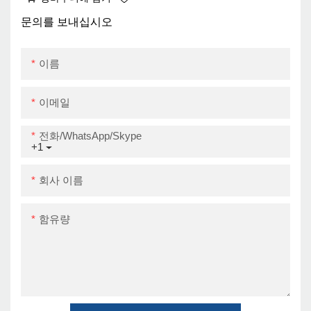
WiFi 58mm 티켓 프린터
최고의 열 프린터
문의를 보내십시오
이름
이메일
전화/WhatsApp/Skype
+1
회사 이름
함유량