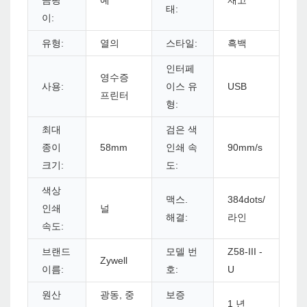
곰팡
예
재고
태:
이:
유형:
열의
스타일:
흑백
인터페
영수증
사용:
이스 유
USB
프린터
형:
최대
검은 색
종이
58mm
인쇄 속
90mm/s
크기:
도:
색상
맥스.
384dots/
인쇄
널
해결:
라인
속도:
브랜드
모델 번
Z58-III -
Zywell
이름:
호:
U
원산
광동, 중
보증
1 년