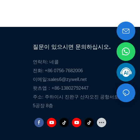
질문이 있으시면 문의하십시오.
연락처: 네콜
전화: +86 0756-7682006
이메일:
sales6@zywell.net
왓츠앱：+86-13802792447
주소: 주하이시 진완구 산자오진 공항서로 1476호
5공장 8층