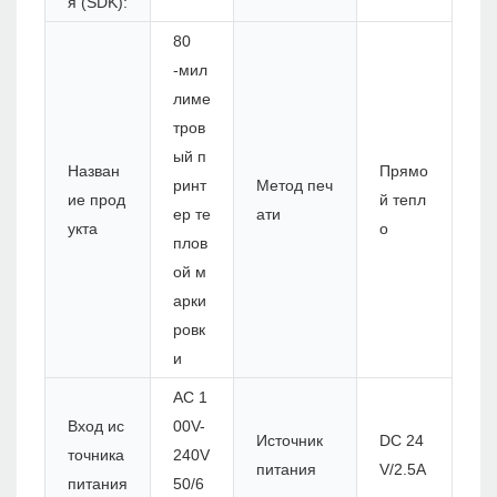
я (SDK):
80
-мил
лиме
тров
ый п
Назван
Прямо
ринт
Метод печ
ие прод
й тепл
ер те
ати
укта
о
плов
ой м
арки
ровк
и
AC 1
Вход ис
00V-
Источник
DC 24
точника
240V
питания
V/2.5A
питания
50/6