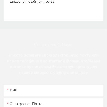
Свяжитесь С Нами
Просто оставьте свою электронную почту или
номер телефона в контактной форме, чтобы мы
могли отправить вам бесплатную цитату для
нашего широкого спектра дизайнов
Имя
Электронная Почта