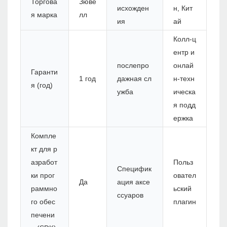
Торгова
Зюве
исхожден
н, Кит
я марка
лл
ия
ай
Колл-ц
ентр и
послепро
онлай
Гаранти
1 год
дажная сл
н-техн
я (год)
ужба
ическа
я подд
ержка
Компле
кт для р
азработ
Польз
Специфик
ки прог
овател
Да
ация аксе
раммно
ьский
ссуаров
го обес
плагин
печени