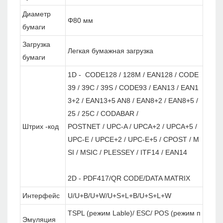
Диаметр
Φ80 мм
бумаги
Загрузка
Легкая бумажная загрузка
бумаги
1D - CODE128 / 128M / EAN128 / CODE
39 / 39C / 39S / CODE93 / EAN13 / EAN1
3+2 / EAN13+5 AN8 / EAN8+2 / EAN8+5 /
25 / 25C / CODABAR /
Штрих -код
POSTNET / UPC-A / UPCA+2 / UPCA+5 /
UPC-E / UPCE+2 / UPC-E+5 / CPOST / M
SI / MSIC / PLESSEY / ITF14 / EAN14
2D - PDF417/QR CODE/DATA MATRIX
Интерфейс
U/U+B/U+W/U+S+L+B/U+S+L+W
TSPL (режим Lable)/ ESC/ POS (режим п
Эмуляция