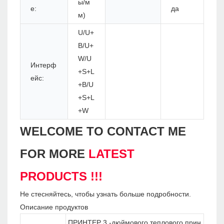
ы/м
е:
да
м)
U/U+
B/U+
W/U
Интерф
+S+L
ейс:
+B/U
+S+L
+W
WELCOME TO CONTACT ME
FOR MORE
LATEST
PRODUCTS !!!
Не стесняйтесь, чтобы узнать больше подробности.
Описание продуктов
ПРИНТЕР 3 -дюймового теплового прин