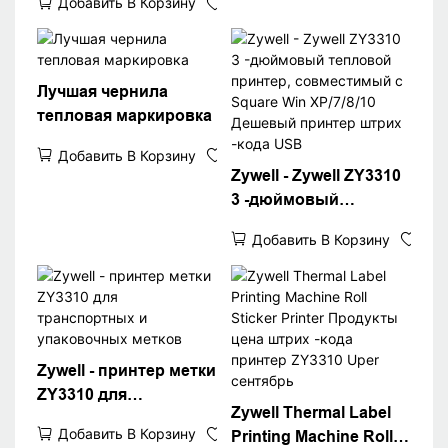
Добавить В Корзину
маркировкой штрих
"термопередача
-кода USB -порт Wi -Fi
USB+Wifi
Wi -Puckaging Mabel
Printer Printer
Лучшая чернила
тепловая маркировка
Добавить В Корзину
Zywell - Zywell ZY3310
3 -дюймовый
тепловой принтер,
Добавить В Корзину
совместимый с
Square Win XP/7/8/10
Дешевый принтер
штрих -кода USB
Zywell - принтер метки
ZY3310 для
Zywell Thermal Label
транспортных и
Добавить В Корзину
Printing Machine Roll
упаковочных метков