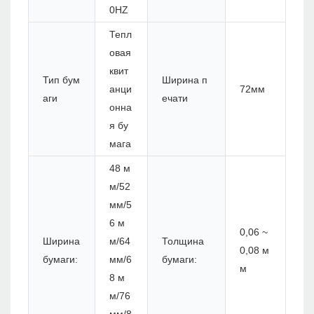
0HZ
Тепл
овая
квит
Тип бум
Ширина п
анци
72мм
аги
ечати
онна
я бу
мага
48 м
м/52
мм/5
6 м
0,06 ~
Ширина
м/64
Толщина
0,08 м
бумаги:
мм/6
бумаги:
м
8 м
м/76