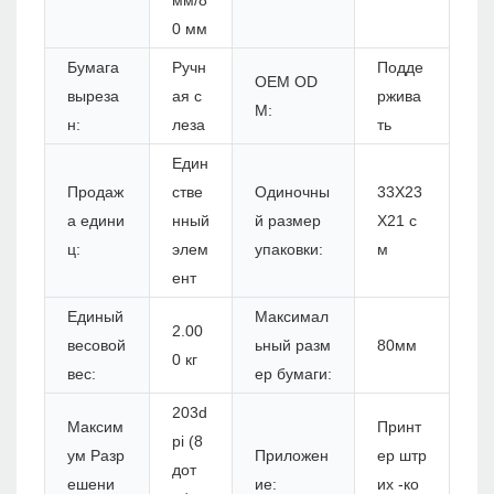
мм/8
0 мм
Бумага
Ручн
Подде
OEM OD
выреза
ая с
ржива
M:
н:
леза
ть
Един
Продаж
стве
Одиночны
33X23
а едини
нный
й размер
X21 с
ц:
элем
упаковки:
м
ент
Единый
Максимал
2.00
весовой
ьный разм
80мм
0 кг
вес:
ер бумаги:
203d
Максим
Принт
pi (8
ум Разр
Приложен
ер штр
дот
ешени
ие:
их -ко