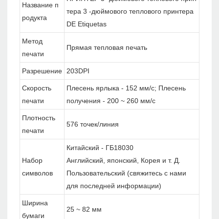
Название п
тера 3 -дюймового теплового принтера
родукта
DE Etiquetas
Метод
Прямая тепловая печать
печати
Разрешение
203DPI
Скорость
Плесень ярлыка - 152 мм/с; Плесень
печати
получения - 200 ~ 260 мм/с
Плотность
576 точек/линия
печати
Китайский - ГБ18030
Набор
Английский, японский, Корея и т. Д.
символов
Пользовательский (свяжитесь с нами
для последней информации)
Ширина
25 ~ 82 мм
бумаги