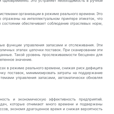
ки одновременно. Это устраняет необходимость в ручной
системами организации в режиме реального времени. Это
 отражены на интеллектуальном принтере этикеток, что
м состоянии обеспечивает соблюдение отраслевых норм,
ые функции управления запасами и отслеживания. Эти
зличных этапах цепочки поставок. При сканировании эти
данные. Такой уровень прослеживаемости бесценен для
епенное значение.
асах в режиме реального времени, снижая риск дефицита
очку поставок, минимизировать затраты на поддержание
стемами управления запасами, автоматически обновляя
ность и экономическую эффективность предприятий.
адач, которые отнимают много времени и подвержены
ессов, экономя драгоценное время и снижая вероятность