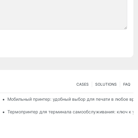
CASES
SOLUTIONS
FAQ
 небольших объемов печати этикеток
Мобильный принтер: удобный выбор для печати в любое вре
зированных этикеток
Термопринтер для терминала самообслуживания: ключ к ул