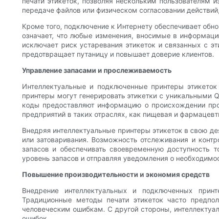
печати этикеток, позволяя нескольким пользователям и
передаче файлов или физическом согласовании действий
Кроме того, подключение к Интернету обеспечивает обн
означает, что любые изменения, вносимые в информаци
исключает риск устаревания этикеток и связанных с э
предотвращает путаницу и повышает доверие клиентов.
Управление запасами и прослеживаемость
Интеллектуальные и подключенные принтеры этикеток
принтеры могут генерировать этикетки с уникальными Q
коды предоставляют информацию о происхождении прод
предприятий в таких отраслях, как пищевая и фармацевт
Внедряя интеллектуальные принтеры этикеток в свою де
или затоваривания. Возможность отслеживания и контр
запасов и обеспечивать своевременную доступность т
уровень запасов и отправляя уведомления о необходимос
Повышение производительности и экономия средств
Внедрение интеллектуальных и подключенных принт
Традиционные методы печати этикеток часто предпо
человеческим ошибкам. С другой стороны, интеллектуал
ошибок.