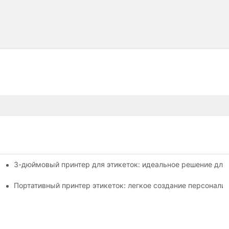
3-дюймовый принтер для этикеток: идеальное решение для
ля этикеток, которые вам нужно знать в 2025 году
шего малого бизнеса
Портативный принтер этикеток: легкое создание персонали