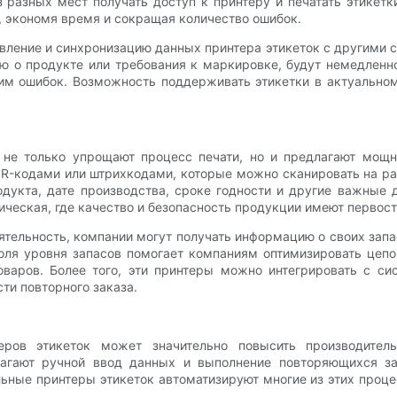
з разных мест получать доступ к принтеру и печатать этикет
, экономя время и сокращая количество ошибок.
овление и синхронизацию данных принтера этикеток с другими 
ю о продукте или требования к маркировке, будут немедленно
тим ошибок. Возможность поддерживать этикетки в актуально
 не только упрощают процесс печати, но и предлагают мощн
R-кодами или штрихкодами, которые можно сканировать на ра
укта, дате производства, сроке годности и другие важные 
ическая, где качество и безопасность продукции имеют первост
ятельность, компании могут получать информацию о своих зап
оля уровня запасов помогает компаниям оптимизировать цеп
оваров. Более того, эти принтеры можно интегрировать с си
ти повторного заказа.
еров этикеток может значительно повысить производитель
лагают ручной ввод данных и выполнение повторяющихся з
ьные принтеры этикеток автоматизируют многие из этих проц