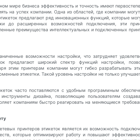
м мире бизнеса эффективность и точность имеют первостепе
ть на успех компании. Одна из областей, где компании могут
этикеток предлагают ряд инновационных функций, которые мог
йки до расширенных возможностей подключения, эти при
ленные преимущества интеллектуальных и подключенных принт
аниченные возможности настройки, что затрудняет удовлетв
ок предлагают широкий спектр функций настройки, позв
ря этим принтерам компании могут гибко разрабатывать эт
рменные этикетки. Такой уровень настройки не только улучшае
тикеток часто поставляются с удобным программным обеспе
инструменты дизайна, позволяющие пользователям создава
зволяет компаниям быстро реагировать на меняющиеся требова
ету
тевых принтеров этикеток является их возможность подключе
ств, которые оптимизируют работу и повышают эффективнос