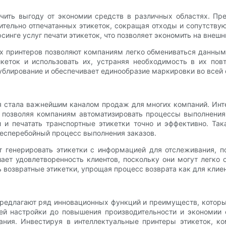
чить выгоду от экономии средств в различных областях. Пре
тельно отпечатанных этикеток, сокращая отходы и сопутству
инге услуг печати этикеток, что позволяет экономить на внешн
 принтеров позволяют компаниям легко обмениваться данными 
кеток и использовать их, устраняя необходимость в их повт
блирование и обеспечивает единообразие маркировки во всей 
 стала важнейшим каналом продаж для многих компаний. Инте
позволяя компаниям автоматизировать процессы выполнения 
и печатать транспортные этикетки точно и эффективно. Так
бесперебойный процесс выполнения заказов.
т генерировать этикетки с информацией для отслеживания, 
ет удовлетворенность клиентов, поскольку они могут легко 
 возвратные этикетки, упрощая процесс возврата как для клиен
редлагают ряд инновационных функций и преимуществ, которые
й настройки до повышения производительности и экономии с
ния. Инвестируя в интеллектуальные принтеры этикеток, ко