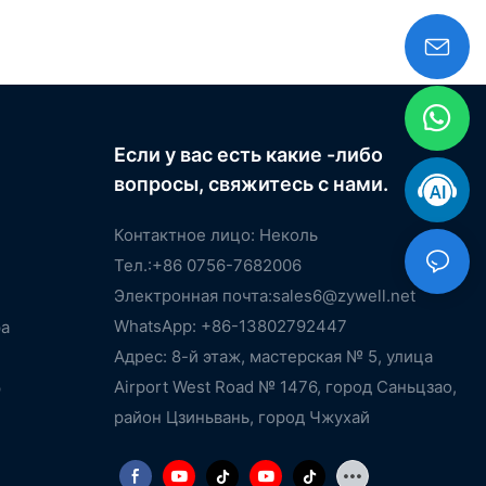
Если у вас есть какие -либо
вопросы, свяжитесь с нами.
Контактное лицо: Неколь
Тел.:+86 0756-7682006
Электронная почта:
sales6@zywell.net
WhatsApp: +86-13802792447
ра
Адрес: 8-й этаж, мастерская № 5, улица
Airport West Road № 1476, город Саньцзао,
р
район Цзиньвань, город Чжухай