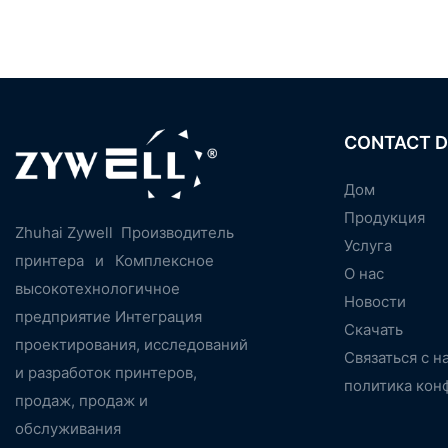
CONTACT D
Дом
Продукция
Zhuhai Zywell
Производитель
Услуга
принтера
и
Комплексное
О нас
высокотехнологичное
Новости
предприятие Интеграция
Скачать
проектирования, исследований
Связаться с н
и разработок принтеров,
политика кон
продаж, продаж и
обслуживания