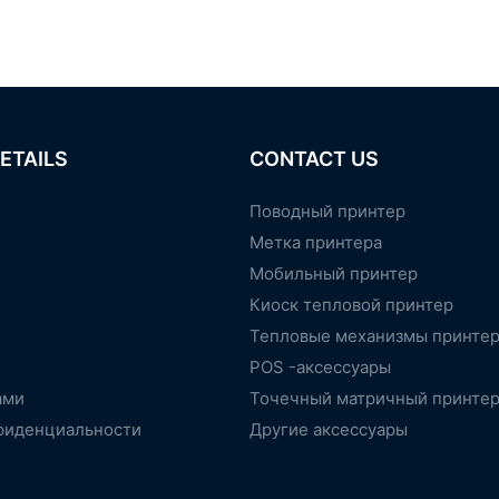
ETAILS
CONTACT US
Поводный принтер
Метка принтера
Мобильный принтер
Киоск тепловой принтер
Тепловые механизмы принте
POS -аксессуары
ами
Точечный матричный принте
фиденциальности
Другие аксессуары