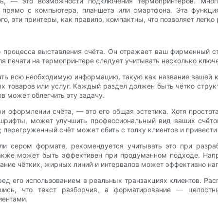
ть, — это возможности подключения термопринтеров. Мно
ы прямо с компьютера, планшета или смартфона. Эта функци
ого, эти принтеры, как правило, компактны, что позволяет легко
о процесса выставления счёта. Он отражает ваш фирменный с
ля печати на термопринтере следует учитывать несколько ключ
ть всю необходимую информацию, такую ​​как название вашей к
ых товаров или услуг. Каждый раздел должен быть чётко струк
в может облегчить эту задачу.
и оформлении счёта, — это его общая эстетика. Хотя простот
 шрифты, может улучшить профессиональный вид ваших счёто
перегруженный счёт может сбить с толку клиентов и привести
и сером формате, рекомендуется учитывать это при разраб
акже может быть эффективен при продуманном подходе. Напр
ование чётких, жирных линий и интервалов может эффективно на
ед его использованием в реальных транзакциях клиентов. Рас
вшись, что текст разборчив, а форматирование — целостн
иентами.