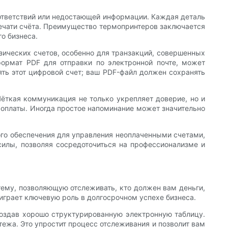
соответствий или недостающей информации. Каждая деталь
печати счёта. Преимущество термопринтеров заключается
о бизнеса.
изических счетов, особенно для транзакций, совершенных
формат PDF для отправки по электронной почте, может
ять этот цифровой счет; ваш PDF-файл должен сохранять
Чёткая коммуникация не только укрепляет доверие, но и
оплаты. Иногда простое напоминание может значительно
го обеспечения для управления неоплаченными счетами,
силы, позволяя сосредоточиться на профессионализме и
тему, позволяющую отслеживать, кто должен вам деньги,
 играет ключевую роль в долгосрочном успехе бизнеса.
создав хорошо структурированную электронную таблицу.
тежа. Это упростит процесс отслеживания и позволит вам