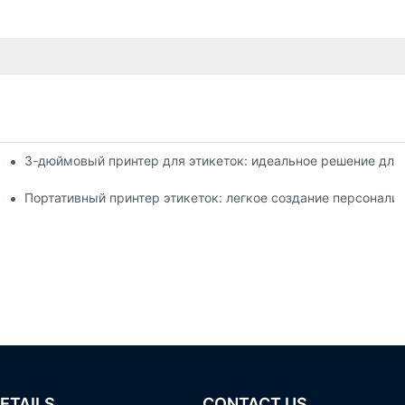
3-дюймовый принтер для этикеток: идеальное решение для
ля этикеток, которые вам нужно знать в 2025 году
шего малого бизнеса
Портативный принтер этикеток: легкое создание персонали
ETAILS
CONTACT US