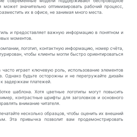
гие современные модели поддерживают беспроводное
я может значительно оптимизировать рабочий процесс,
 разместить их в офисе, не занимая много места.
тиль и предоставляет важную информацию в понятном и
евых моментов.
омпании, логотип, контактную информацию, номер счёта,
турирован, чтобы клиенты могли быстро ориентироваться
а часто играет ключевую роль, использование элементов
в. Однако будьте осторожны и не перегружайте дизайн
 к задержкам платежей.
отке шаблона. Хотя цветные логотипы могут повысить
имер, контрастные шрифты для заголовков и основного
правлять внимание читателя.
печатайте несколько образцов, чтобы оценить их внешний
ым. Эта привычка позволит вам продемонстрировать