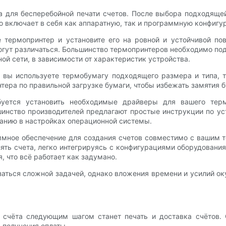
 для бесперебойной печати счетов. После выбора подходящей
о включает в себя как аппаратную, так и программную конфигу
 термопринтер и установите его на ровной и устойчивой по
могут различаться. Большинство термопринтеров необходимо по
ой сети, в зависимости от характеристик устройства.
то вы используете термобумагу подходящего размера и типа,
нтера по правильной загрузке бумаги, чтобы избежать замятия 
буется установить необходимые драйверы для вашего тер
инство производителей предлагают простые инструкции по уст
анию в настройках операционной системы.
аммное обеспечение для создания счетов совместимо с вашим
ять счета, легко интегрируясь с конфигурациями оборудовани
, что всё работает как задумано.
заться сложной задачей, однако вложения времени и усилий о
счёта следующим шагом станет печать и доставка счётов. О
 получения оплаты.