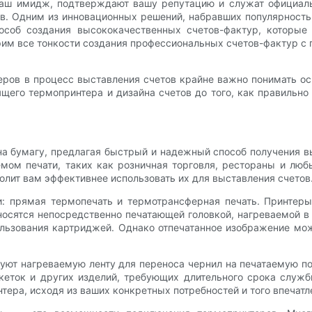
ваш имидж, подтверждают вашу репутацию и служат официаль
в. Одним из инновационных решений, набравших популярность,
соб создания высококачественных счетов-фактур, которые 
рим все тонкости создания профессиональных счетов-фактур 
ов в процесс выставления счетов крайне важно понимать основ
его термопринтера и дизайна счетов до того, как правильно 
а бумагу, предлагая быстрый и надежный способ получения в
мом печати, таких как розничная торговля, рестораны и лю
олит вам эффективнее использовать их для выставления счетов
и: прямая термопечать и термотрансферная печать. Принтер
носятся непосредственно печатающей головкой, нагреваемой в
пользования картриджей. Однако отпечатанное изображение м
ют нагреваемую ленту для переноса чернил на печатаемую пов
кеток и других изделий, требующих длительного срока служб
ера, исходя из ваших конкретных потребностей и того впечатле