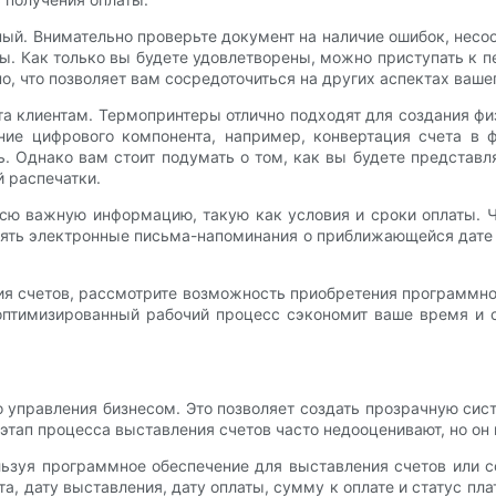
ьный. Внимательно проверьте документ на наличие ошибок, не
ы. Как только вы будете удовлетворены, можно приступать к 
о, что позволяет вам сосредоточиться на других аспектах вашег
та клиентам. Термопринтеры отлично подходят для создания ф
ние цифрового компонента, например, конвертация счета в 
 Однако вам стоит подумать о том, как вы будете представл
 распечатки.
сю важную информацию, такую ​​как условия и сроки оплаты. 
лять электронные письма-напоминания о приближающейся дате 
я счетов, рассмотрите возможность приобретения программно
оптимизированный рабочий процесс сэкономит ваше время и 
 управления бизнесом. Это позволяет создать прозрачную сис
 этап процесса выставления счетов часто недооценивают, но он
льзуя программное обеспечение для выставления счетов или 
а, дату выставления, дату оплаты, сумму к оплате и статус пла