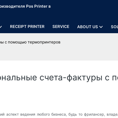
изводителя Pos Printer в
RECEIPT PRINTER
SERVICE
ABOUT US
SO
уры с помощью термопринтеров
ональные счета-фактуры с
 аспект ведения любого бизнеса, будь то фрилансер, владе