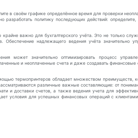
лите в своём графике определённое время для проверки неопл
но разработать политику последующих действий: определите,
р крайне важно для бухгалтерского учёта. Это не только сл
тв. Обеспечение надлежащего ведения учёта значительно уп
ечения может значительно оптимизировать процесс управл
лаченные и неоплаченные счета и даже создавать финансовые 
омощью термопринтеров обладает множеством преимуществ, 
 рассматриваются различные важные составляющие: от пониман
ати и доставки счетов, а также ведения учета для эффектив
дает условия для успешных финансовых операций с клиентами