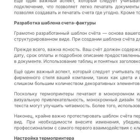
Ещё один важный аспект, который следует учитыва
подключение, что позволяет легко печатать документ
позволяя создавать и печатать счета где угодно. Кроме т
Разработка шаблона счета-фактуры
Грамотно разработанный шаблон счёта — основа вашег
структурированном виде. При создании шаблона счёта д
Прежде всего, важна ясность. Ваш счёт должен содержа
дату, срок оплаты и подробное описание предоставленн
в документе. Использование таблиц и понятных заголовко
Ещё один важный аспект, который следует учитывать пр
фирменного стиля вашей компании, таких как цвета и
слишком большим количеством декоративных элементов; 
Поскольку термопринтеры печатают в монохромном ил
визуальную привлекательность, монохромный дизайн т
текста могут улучшить читаемость. Более того, использ
Наконец, крайне важно протестировать шаблон счёта пер
вид. При необходимости внесите изменения, убеди
профессионализм с самого первого взаимодействия с кл
Настройка термопринтера