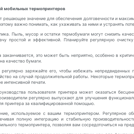
тей мобильных термопринтеров
т решающее значение для обеспечения долговечности и макси
поэтому важно понимать, как ухаживать за ними и устранять по
ика. Пыль, мусор и остатки термобумаги могут снизить качест
ачу простой и эффективной. Планируйте регулярную очистку
 заканчивается, это может быть неприятно, особенно в критич
 на качество бумаги.
 регулярно заряжайте его, чтобы избежать непредвиденных п
ойство на случай продолжительной работы. Некоторые термо
е интенсивной печати.
 руководства пользователя принтера может оказаться бесце
производители регулярно выпускают для улучшения функционал
ля принтера за квалифицированной помощью.
ение, используемое с вашим термопринтером. Регулярное об
ечивая полную интеграцию и стабильную производительност
ильного термопринтера, позволяя вам сосредоточиться на пред