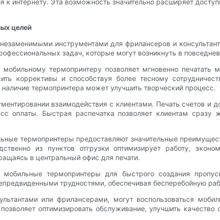
я к интернету. Эта возможность значительно расширяет дост
ных целей
 незаменимыми инструментами для фрилансеров и консультант
рофессиональных задач, которые могут возникнуть в повседнев
мобильному термопринтеру позволяет мгновенно печатать м
сить коррективы и способствуя более тесному сотрудничес
, наличие термопринтера может улучшить творческий процесс.
ментировании взаимодействия с клиентами. Печать счетов и до
сс оплаты. Быстрая распечатка позволяет клиентам сразу 
льные термопринтеры предоставляют значительные преимущес
едственно из пунктов отгрузки оптимизирует работу, экон
ращаясь в центральный офис для печати.
ь мобильные термопринтеры для быстрого создания пропу
 непредвиденными трудностями, обеспечивая бесперебойную раб
сультантами или фрилансерами, могут воспользоваться моби
позволяет оптимизировать обслуживание, улучшить качество