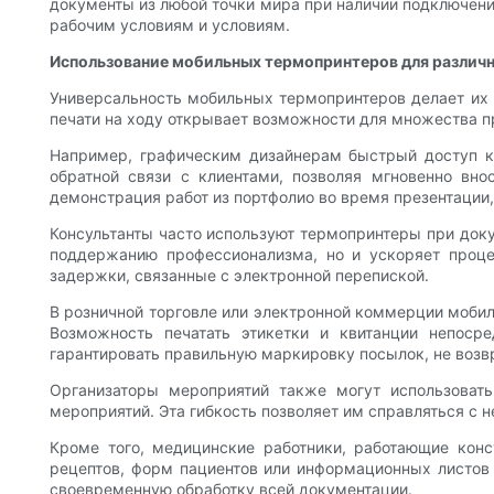
документы из любой точки мира при наличии подключени
рабочим условиям и условиям.
Использование мобильных термопринтеров для различ
Универсальность мобильных термопринтеров делает их
печати на ходу открывает возможности для множества п
Например, графическим дизайнерам быстрый доступ к 
обратной связи с клиентами, позволяя мгновенно вно
демонстрация работ из портфолио во время презентации
Консультанты часто используют термопринтеры при доку
поддержанию профессионализма, но и ускоряет проце
задержки, связанные с электронной перепиской.
В розничной торговле или электронной коммерции моби
Возможность печатать этикетки и квитанции непоср
гарантировать правильную маркировку посылок, не возв
Организаторы мероприятий также могут использоват
мероприятий. Эта гибкость позволяет им справляться с
Кроме того, медицинские работники, работающие кон
рецептов, форм пациентов или информационных листов 
своевременную обработку всей документации.