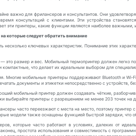
не важно для фрилансеров и консультантов. Они удовлетворя
 время консультаций с клиентами. Эти устройства становя
ает эти принтеры, какие функции являются наиболее важными, 
на которые следует обратить внимание
ь несколько ключевых характеристик. Понимание этих характ
 — это размер и вес. Мобильный термопринтер должен легко п
и компактные, что делает их идеальным выбором для специалис
. Многие мобильные принтеры поддерживают Bluetooth и Wi-Fi
чатать документы и этикетки непосредственно с устройств, бе
роший мобильный принтер должен создавать чёткие, разборчив
ики выбирайте принтеры с разрешением не менее 203 точек на 
нсеры часто переезжают с места на место, поэтому принтер с
рые модели также оснащены функцией быстрой зарядки, что об
еров, которые часто работают в условиях, далеких от идеа
 Наконец, простота использования и совместимость с програм