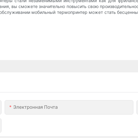
нтеры стали незаменимыми инструментами как для фрилансер
ния, вы сможете значительно повысить свою производительно
обслуживании мобильный термопринтер может стать бесценным
Электронная Почта