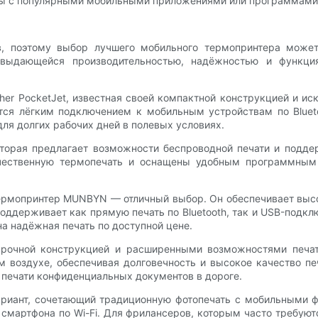
мы с популярными мобильными приложениями или программами п
в, поэтому выбор лучшего мобильного термопринтера может
 выдающейся производительностью, надёжностью и функци
r PocketJet, известная своей компактной конструкцией и искл
ается лёгким подключением к мобильным устройствам по Blue
ля долгих рабочих дней в полевых условиях.
торая предлагает возможности беспроводной печати и подде
ачественную термопечать и оснащены удобным программным
ермопринтер MUNBYN — отличный выбор. Он обеспечивает высо
поддерживает как прямую печать по Bluetooth, так и USB-подклю
 надёжная печать по доступной цене.
рочной конструкцией и расширенными возможностями печати. 
воздухе, обеспечивая долговечность и высокое качество печ
печати конфиденциальных документов в дороге.
риант, сочетающий традиционную фотопечать с мобильными ф
мартфона по Wi-Fi. Для фрилансеров, которым часто требуют