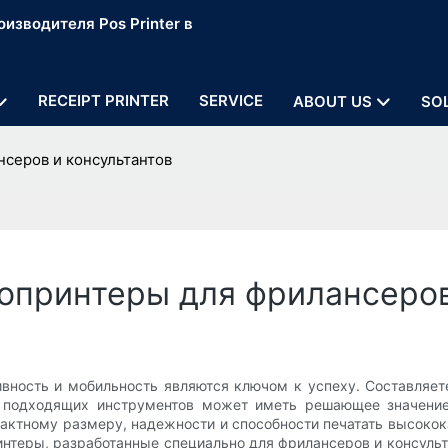
изводителя Pos Printer в
RECEIPT PRINTER
SERVICE
ABOUT US
SO
серов и консультантов
принтеры для фрилансеров
вность и мобильность являются ключом к успеху. Составляете
е подходящих инструментов может иметь решающее значение
ктному размеру, надежности и способности печатать высокок
теры, разработанные специально для фрилансеров и консульта