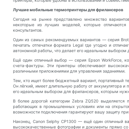
принтеры, которые удобны в использовании и совмести
Лучшие мобильные термопринтеры для фрилансеров
Сегодня на рынке представлено множество варианто
некоторые из лучших моделей, которые отличаются
консультантов.
Один из самых рекомендуемых вариантов — серия Brothe
печатать отпечатки формата Legal где угодно и отлич
автономной работы, что делает его идеальным выбором д
Ещё один отличный выбор — серия Epson WorkForce, ко
счета-фактуры. Эти принтеры обеспечивают высокок
различными приложениями для управления заданиями.
Тем, кто ищет более бюджетный вариант, портативный т
Он лёгкий, имеет длительную работу от аккумулятора и 
его идеальным выбором для фрилансеров, которым нужна
В более дорогой категории Zebra ZQ520 выделяется п
работающих в промышленных условиях или на открытом 
возможности подключения гарантируют вашу защиту при 
Наконец, Canon Selphy CP1300 — ещё один отличный ва
высококачественные фотографии и документы прямо со с