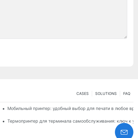
CASES
SOLUTIONS
FAQ
 небольших объемов печати этикеток
Мобильный принтер: удобный выбор для печати в любое вре
зированных этикеток
Термопринтер для терминала самообслуживания: ключ к ул