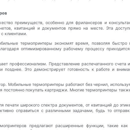
ров
ство преимуществ, особенно для фрилансеров и консультан
етов, квитанций и документов прямо на месте. Эта доступ
 с клиентами.
ильные термопринтеры экономят время, позволяя быстро п
 Благодаря оптимизированному рабочему процессу приходитс
ает профессионализм. Представление распечатанного счета и
ии позднее. Это демонстрирует готовность к работе и вним
р. Мобильные термопринтеры работают без чернил, используя
ся постоянно покупать картриджи. Многие термопринтеры так
ля печати широкого спектра документов, от квитанций до этик
тивно справиться с различными задачами, будь то отправка
рмопринтеров предлагают расширенные функции, такие как 