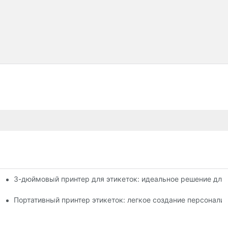
3-дюймовый принтер для этикеток: идеальное решение для
ля этикеток, которые вам нужно знать в 2025 году
шего малого бизнеса
Портативный принтер этикеток: легкое создание персонали