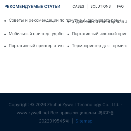
РЕКОМЕНДУЕМЫЕ СТАТЬИ
CASES
SOLUTIONS
FAQ
Советы и рекомендации по покупке 4-дюймового принтера д
3-дюймовый принтер для эти
Мобильный принтер: удобный выбор для печати в любое вр
Портативный чековый принте
Портативный принтер этикеток: легкое создание персонали
Термопринтер для терминал
Copyright © 2026 Zhuhai Zywell Technology Co., Ltd. -
www.zywell.net Все права защищены.
粤ICP备
2022019545号
|
Sitemap