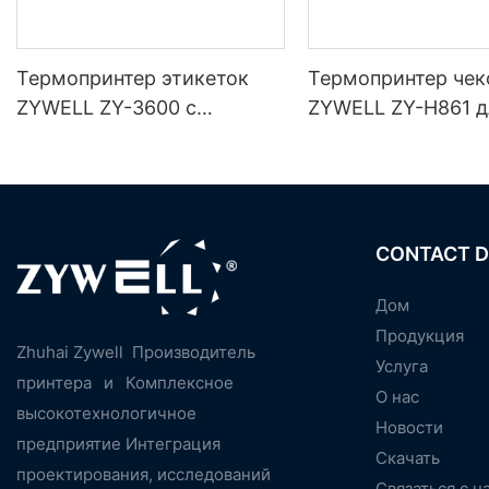
Термопринтер этикеток
Термопринтер чек
ZYWELL ZY-3600 с
ZYWELL ZY-H861 д
автоматическим резаком
терминалов с
интерфейсами
USB+LAN/USB+WIFI
oth (опционально)
CONTACT D
Дом
Продукция
Zhuhai Zywell
Производитель
Услуга
принтера
и
Комплексное
О нас
высокотехнологичное
Новости
предприятие Интеграция
Скачать
проектирования, исследований
Связаться с н