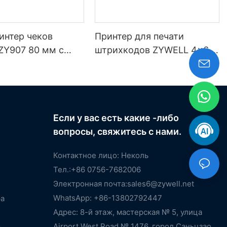
интер чеков
Принтер для печати
ZY907 80 мм с
штрихкодов ZYWELL 4x6,
USB и Wi-Fi.
совместимый с Windows,
iOS и Android, USB+WIFI.
Если у вас есть какие -либо
вопросы, свяжитесь с нами.
Контактное лицо: Неколь
Тел.:+86 0756-7682006
Электронная почта:
sales6@zywell.net
WhatsApp: +86-13802792447
ра
Адрес: 8-й этаж, мастерская № 5, улица
Airport West Road № 1476, город Саньцзао,
р