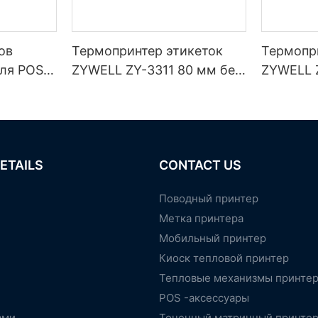
ов
Термопринтер этикеток
Термопр
ля POS-
ZYWELL ZY-3311 80 мм без
ZYWELL 
подложки
портами 
/Blueto
, черный.
ETAILS
CONTACT US
Поводный принтер
Метка принтера
Мобильный принтер
Киоск тепловой принтер
Тепловые механизмы принте
POS -аксессуары
ами
Точечный матричный принте