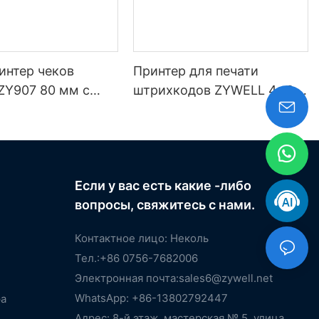
интер чеков
Принтер для печати
ZY907 80 мм с
штрихкодов ZYWELL 4x6,
USB и Wi-Fi.
совместимый с Windows,
iOS и Android, USB+WIFI.
Если у вас есть какие -либо
вопросы, свяжитесь с нами.
Контактное лицо: Неколь
Тел.:+86 0756-7682006
Электронная почта:
sales6@zywell.net
WhatsApp: +86-13802792447
ра
Адрес: 8-й этаж, мастерская № 5, улица