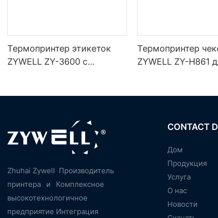
Термопринтер этикеток
Термопринтер чек
ZYWELL ZY-3600 с
ZYWELL ZY-H861 д
автоматическим резаком
терминалов с
интерфейсами
USB+LAN/USB+WIFI
oth (опционально)
CONTACT D
Дом
Продукция
Zhuhai Zywell
Производитель
Услуга
принтера
и
Комплексное
О нас
высокотехнологичное
Новости
предприятие Интеграция
Скачать