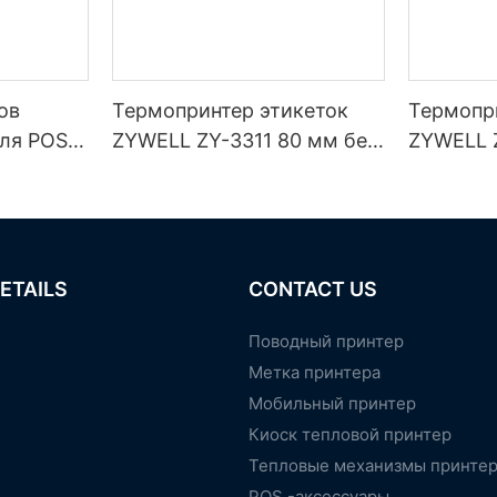
ов
Термопринтер этикеток
Термопр
ля POS-
ZYWELL ZY-3311 80 мм без
ZYWELL 
подложки
портами 
/Blueto
, черный.
ETAILS
CONTACT US
Поводный принтер
Метка принтера
Мобильный принтер
Киоск тепловой принтер
Тепловые механизмы принте
POS -аксессуары