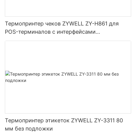
Термопринтер чеков ZYWELL ZY-H861 для
POS-терминалов с интерфейсами
USB+LAN/USB+WIFI/Bluetooth (опционально),
черный.
Термопринтер этикеток ZYWELL ZY-3311 80
мм без подложки