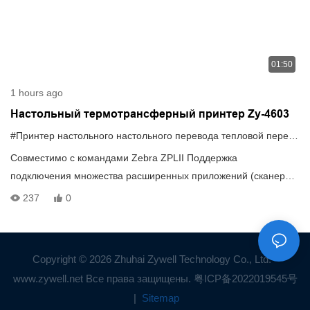
01:50
1 hours ago
Настольный термотрансферный принтер Zy-4603
#Принтер настольного настольного перевода тепловой передачи
Совместимо с командами Zebra ZPLII Поддержка
подключения множества расширенных приложений (сканеров
штрих-кодов, электронных весов и т. д.) Большой объем
237
0
памяти: 32M+32M(стандартно) 128M+128M((расширение)
Copyright © 2026 Zhuhai Zywell Technology Co., Ltd. -
www.zywell.net Все права защищены.
粤ICP备2022019545号
|
Sitemap