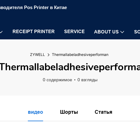
водителя Pos Printer в Китае
RECEIPT PRINTER
SERVICE
ABOUT US
S
ZYWELL
Thermallabeladhesiveperforman
Thermallabeladhesiveperform
0 содержимое
0 взгляды
видео
Шорты
Статья