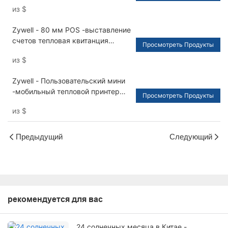
из
$
Zywell - 80 мм POS -выставление
счетов тепловая квитанция
Просмотреть Продукты
Printer USB RS232 LAN Тепловой
из
$
принтер с детектором денежных
средств USB+RS232+LAN
Zywell - Пользовательский мини
-мобильный тепловой принтер
Просмотреть Продукты
для телефонного ресторана
из
$
Home Используйте Wi -Fi Printer
USB+Wi -Fi
Предыдущий
Следующий
рекомендуется для вас
24 солнечных месяца в Китае -