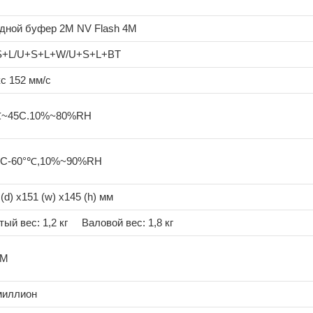
дной буфер 2M NV Flash 4M
S+L/U+S+L+W/U+S+L+BT
с 152 мм/с
℃~45C.10%~80%RH
°C-60°℃,10%~90%RH
(d) x151 (w) x145 (h) мм
тый вес: 1,2 кг Валовой вес: 1,8 кг
KM
миллион