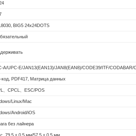
24
7
8030, BIG5 24x24DOTS
бязательный
держивать
-A/UPC-E/JAN13(EAN13)/JAN8(EAN8)/CODE39/ITF/CODABAR
-код, PDF417, Матрица данных
PL、CPCL、ESC/POS
dows/Linux/Mac
dows/Android/iOS
ага без лайнера
. 79,5 ± 0,5 мм/57,5 ± 0,5 мм