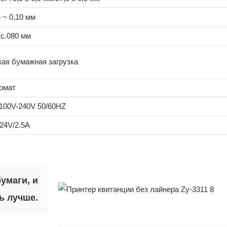
6 ~ 0,10 мм
с.080 мм
кая бумажная загрузка
омат
100V-240V 50/60HZ
24V/2.5A
умаги, и
ь лучше.