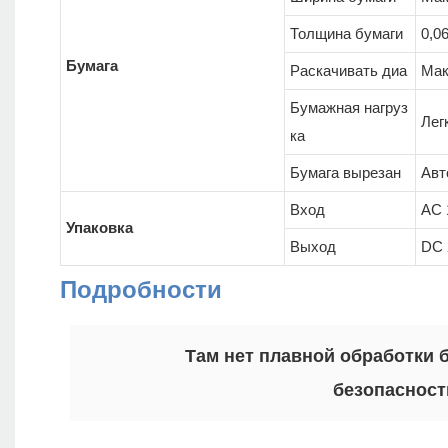
Толщина бумаги
0,0
Бумага
Раскачивать диа
Мак
Бумажная нагруз
Лег
ка
Бумага вырезан
Авт
Вход
AC 
Упаковка
Выход
DC 
Подробности
Там нет плавной обработки б
безопасност