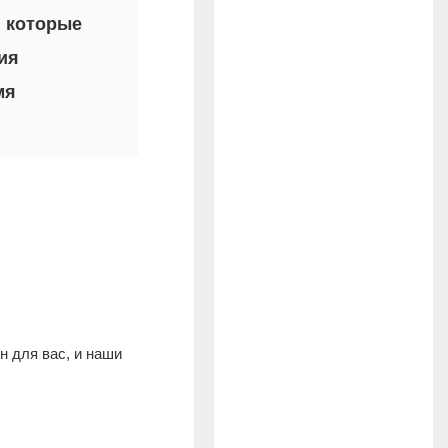
, которые
ия
мя
н для вас, и наши