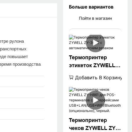
Больше вариантов
Пойти в магазин
етре рулона
транспортных
реде повышает
Термопринтер
 время производства
этикеток ZYWELL
ZY-3600 с
Добавить В Корзину
автоматическим
резаком
Термопринтер
чеков ZYWELL ZY-