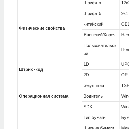
Шрифт а
12x
Шрифт б
9x1
китайский
GB1
Физические свойства
Японский/Корея
Нео
Пользовательск
Под
ий
1D
UPC
Штрих -код
2D
QR 
Эмуляция
TS
Операционная система
Водитель
Win
SDK
Win
Тип бумаги
Бум
Ширина бумаги
Макс