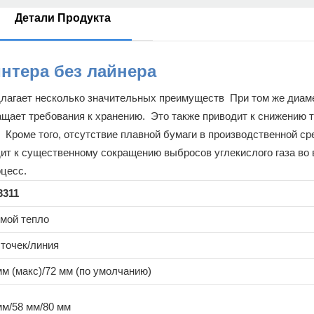
Детали Продукта
интера без лайнера
едлагает несколько значительных преимуществ При том же диам
ащает требования к хранению. Это также приводит к снижению 
 Кроме того, отсутствие плавной бумаги в производственной с
дит к существенному сокращению выбросов углекислого газа во
цесс.
3311
мой тепло
 точек/линия
мм (макс)/72 мм (по умолчанию)
мм/58 мм/80 мм