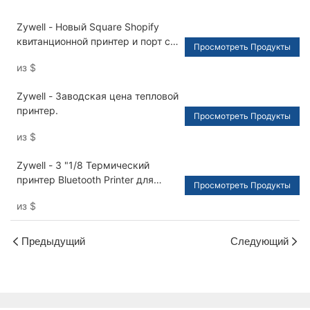
Zywell - Новый Square Shopify
квитанционной принтер и порт с
Просмотреть Продукты
ящиком денежных средств.
из
$
Zywell - Заводская цена тепловой
принтер.
Просмотреть Продукты
из
$
Zywell - 3 "1/8 Термический
принтер Bluetooth Printer для
Просмотреть Продукты
супермаркета гостиницы Home
из
$
Business USB+RS232+LAN+BT
Предыдущий
Следующий