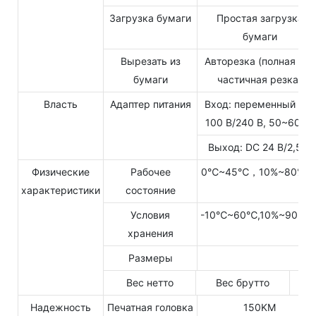
Загрузка бумаги
Простая загрузка
бумаги
Вырезать из
Авторезка (полная или
бумаги
частичная резка)
Власть
Адаптер питания
Вход: переменный ток
100 В/240 В, 50~60 Гц
Выход: DC 24 В/2,5 А
Физические
Рабочее
0℃~45℃，10%~80%R
характеристики
состояние
Условия
-10℃~60℃,10%~90%R
хранения
Размеры
Вес нетто
Вес брутто
Надежность
Печатная головка
150KM