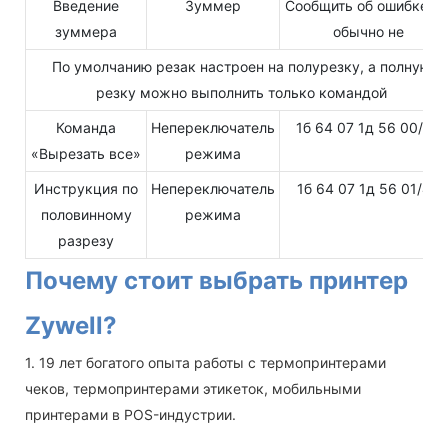
Введение
Зуммер
Сообщить об ошибке, н
зуммера
обычно не
По умолчанию резак настроен на полурезку, а полную
резку можно выполнить только командой
Команда
Непереключатель
1б 64 07 1д 56 00/48
«Вырезать все»
режима
Инструкция по
Непереключатель
1б 64 07 1д 56 01/49
половинному
режима
разрезу
Почему стоит выбрать принтер
Zywell?
1. 19 лет богатого опыта работы с термопринтерами
чеков, термопринтерами этикеток, мобильными
принтерами в POS-индустрии.