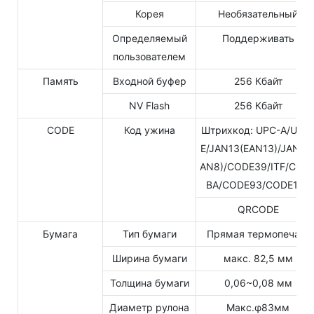
Корея
Необязательный
Определяемый
Поддерживать
пользователем
Память
Входной буфер
256 Кбайт
NV Flash
256 Кбайт
CODE
Код ужина
Штрихкод: UPC-A/UPC
E/JAN13(EAN13)/JAN8(
AN8)/CODE39/ITF/COD
BA/CODE93/CODE128
QRCODE
Бумага
Тип бумаги
Прямая термопечать
Ширина бумаги
макс. 82,5 мм
Толщина бумаги
0,06~0,08 мм
Диаметр рулона
Макс.φ83мм