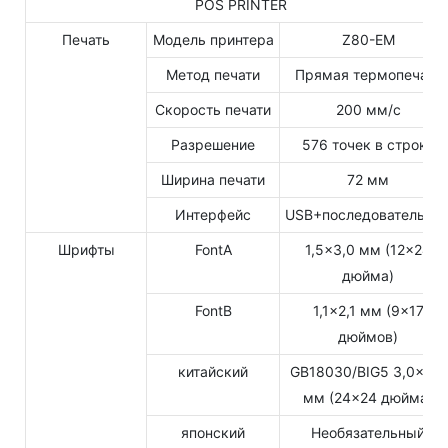
POS PRINTER
Печать
Модель принтера
Z80-EM
Метод печати
Прямая термопечать
Скорость печати
200 мм/с
Разрешение
576 точек в строке
Ширина печати
72 мм
Интерфейс
USB+последовательны
Шрифты
FontA
1,5×3,0 мм (12×24
дюйма)
FontB
1,1×2,1 мм (9×17
дюймов)
китайский
GB18030/BIG5 3,0×3,0
мм (24×24 дюйма)
японский
Необязательный