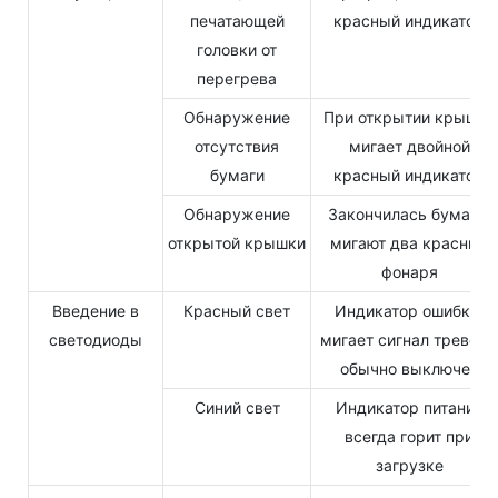
печатающей
красный индикатор
головки от
перегрева
Обнаружение
При открытии крышки
отсутствия
мигает двойной
бумаги
красный индикатор
Обнаружение
Закончилась бумага,
открытой крышки
мигают два красных
фонаря
Введение в
Красный свет
Индикатор ошибки,
светодиоды
мигает сигнал тревоги,
обычно выключен
Синий свет
Индикатор питания
всегда горит при
загрузке