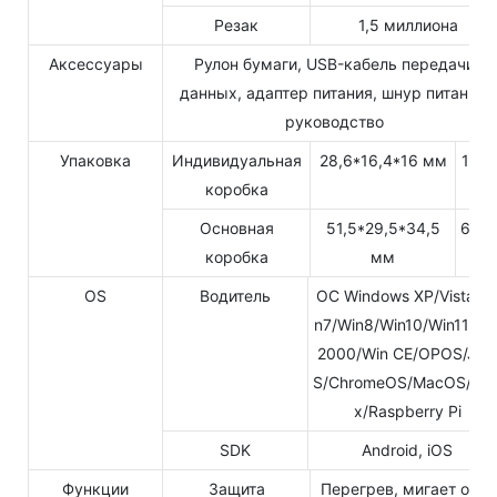
Резак
1,5 миллиона
Аксессуары
Рулон бумаги, USB-кабель передачи
данных, адаптер питания, шнур питания,
руководство
Упаковка
Индивидуальная
28,6*16,4*16 мм
1PC
коробка
Основная
51,5*29,5*34,5
6PC
коробка
мм
OS
Водитель
ОС Windows XP/Vista/W
n7/Win8/Win10/Win11/Wi
2000/Win CE/OPOS/JP
S/ChromeOS/MacOS/Lin
x/Raspberry Pi
SDK
Android, iOS
Функции
Защита
Перегрев, мигает один