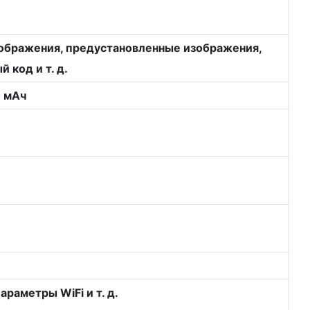
зображения, предустановленные изображения,
 код и т. д.
0 мАч
раметры WiFi и т. д.