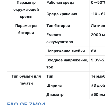
Параметр
Рабочая среда
0～50
окружающей
Среда хранения
-10～
среды
Параметры
Тип батареи
Литиев
батареи
Емкость
2000 м
аккумулятора
Напряжение ячейки
8V
Входное напряжение,
5.0V⎓2
ток
Тип бумаги для
Тип
Термоб
печати
Ширина
≤3 дюй
Диаметр
≤50 мм
FAQ OF ZM04