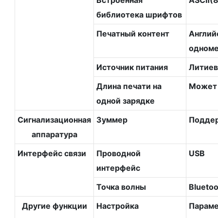
библиотека шрифтов
Печатный контент
Англий
одноме
Источник питания
Литиев
Длина печати на
Может 
одной зарядке
Сигнализационная
Зуммер
Подде
аппаратура
Интерфейс связи
Проводной
USB
интерфейс
Точка волны
Blueto
Другие функции
Настройка
Парамет