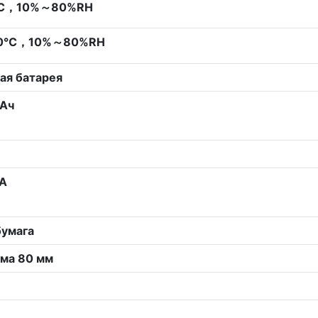
℃，10%～80%RH
60℃，10%～80%RH
ая батарея
Ач
A
умага
ма 80 мм