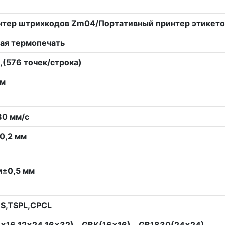
нтер штрихкодов Zm04/Портативный принтер этикето
ая термопечать
,(576 точек/строка)
мм
0 мм/с
0,2 мм
м±0,5 мм
S,TSPL,CPCL
x16,12x24,16x32)、GBK(16x16)、GB1830(24x24)