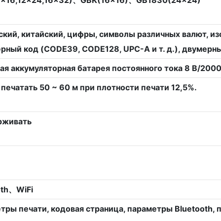
ский, китайский, цифры, символы различных валют, и
рный код (CODE39, CODE128, UPC-A и т. д.), двумерный
ая аккумуляторная батарея постоянного тока 8 В/200
печатать 50 ~ 60 м при плотности печати 12,5%.
рживать
oth、WiFi
ры печати, кодовая страница, параметры Bluetooth, па