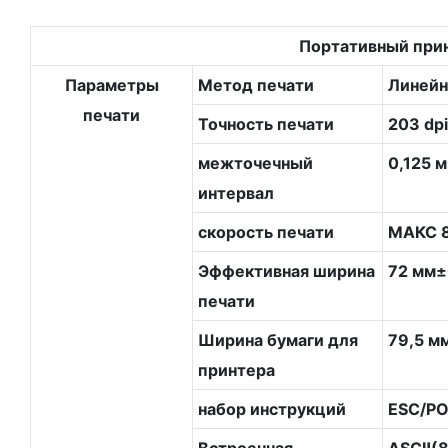
Портативный при
Параметры
Метод печати
Линейн
печати
Точность печати
203 dpi
межточечный
0,125 
интервал
скорость печати
МАКС 8
Эффективная ширина
72 мм±
печати
Ширина бумаги для
79,5 м
принтера
набор инструкций
ESC/PO
Встроенная
ASCⅡ(8