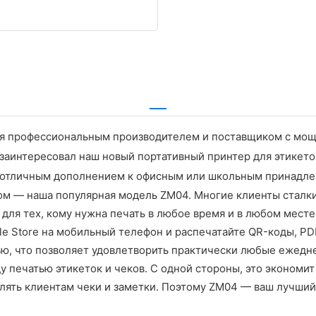
тся профессиональным производителем и поставщиком с мощ
 заинтересовал наш новый портативный принтер для этикето
ет отличным дополнением к офисным или школьным принадл
ом — наша популярная модель ZM04. Многие клиенты сталк
для тех, кому нужна печать в любое время и в любом месте
gle Store на мобильный телефон и распечатайте QR-коды, P
ью, что позволяет удовлетворить практически любые ежеднев
 печатью этикеток и чеков. С одной стороны, это экономи
влять клиентам чеки и заметки. Поэтому ZM04 — ваш лучший