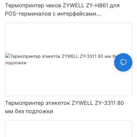
Термопринтер чеков ZYWELL ZY-H861 для
POS-терминалов с интерфейсами
USB+LAN/USB+WIFI/Bluetooth (опционально),
черный.
Термопринтер этикеток ZYWELL ZY-3311 80
мм без подложки