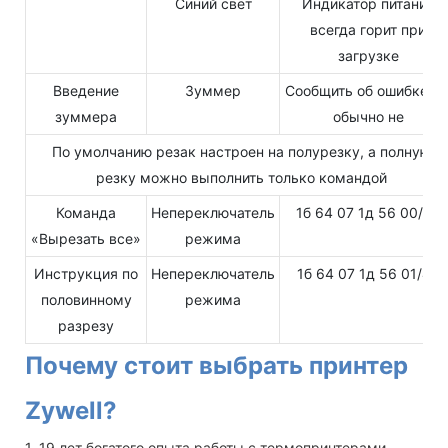
Синий свет
Индикатор питания
всегда горит при
загрузке
Введение
Зуммер
Сообщить об ошибке, н
зуммера
обычно не
По умолчанию резак настроен на полурезку, а полную
резку можно выполнить только командой
Команда
Непереключатель
1б 64 07 1д 56 00/48
«Вырезать все»
режима
Инструкция по
Непереключатель
1б 64 07 1д 56 01/49
половинному
режима
разрезу
Почему стоит выбрать принтер
Zywell?
1. 19 лет богатого опыта работы с термопринтерами