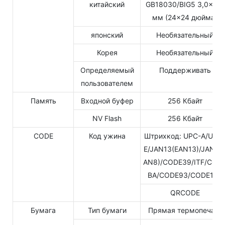
китайский
GB18030/BIG5 3,0×3,0
мм (24×24 дюйма)
японский
Необязательный
Корея
Необязательный
Определяемый
Поддерживать
пользователем
Память
Входной буфер
256 Кбайт
NV Flash
256 Кбайт
CODE
Код ужина
Штрихкод: UPC-A/UPC
E/JAN13(EAN13)/JAN8(
AN8)/CODE39/ITF/COD
BA/CODE93/CODE128
QRCODE
Бумага
Тип бумаги
Прямая термопечать