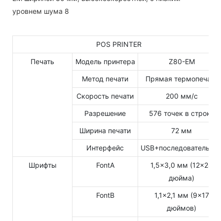
POS PRINTER
Печать
Модель принтера
Z80-EM
Метод печати
Прямая термопечать
Скорость печати
200 мм/с
Разрешение
576 точек в строке
Ширина печати
72 мм
Интерфейс
USB+последовательны
Шрифты
FontA
1,5×3,0 мм (12×24
дюйма)
FontB
1,1×2,1 мм (9×17
дюймов)