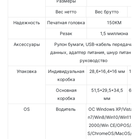
Размеры
Вес нетто
Вес брутто
Надежность
Печатная головка
150KM
Резак
1,5 миллиона
Аксессуары
Рулон бумаги, USB-кабель передачи
данных, адаптер питания, шнур питания,
руководство
Упаковка
Индивидуальная
28,6*16,4*16 мм
1PC
коробка
Основная
51,5*29,5*34,5
6PC
коробка
мм
OS
Водитель
ОС Windows XP/Vista/W
n7/Win8/Win10/Win11/Wi
2000/Win CE/OPOS/JP
S/ChromeOS/MacOS/Lin