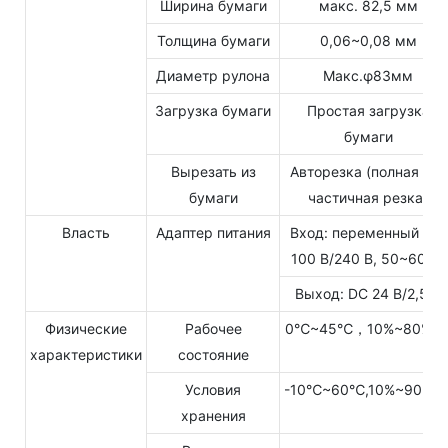
Ширина бумаги
макс. 82,5 мм
Толщина бумаги
0,06~0,08 мм
Диаметр рулона
Макс.φ83мм
Загрузка бумаги
Простая загрузка
бумаги
Вырезать из
Авторезка (полная или
бумаги
частичная резка)
Власть
Адаптер питания
Вход: переменный ток
100 В/240 В, 50~60 Гц
Выход: DC 24 В/2,5 А
Физические
Рабочее
0℃~45℃，10%~80%R
характеристики
состояние
Условия
-10℃~60℃,10%~90%R
хранения