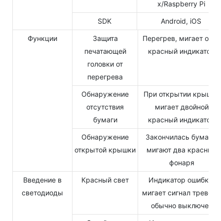
x/Raspberry Pi
SDK
Android, iOS
Функции
Защита
Перегрев, мигает один
печатающей
красный индикатор
головки от
перегрева
Обнаружение
При открытии крышки
отсутствия
мигает двойной
бумаги
красный индикатор
Обнаружение
Закончилась бумага,
открытой крышки
мигают два красных
фонаря
Введение в
Красный свет
Индикатор ошибки,
светодиоды
мигает сигнал тревоги,
обычно выключен