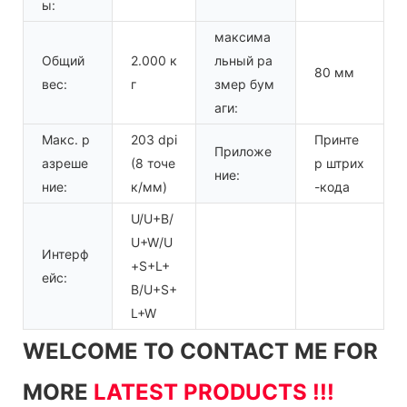
ы:
максима
Общий
2.000 к
льный ра
80 мм
вес:
г
змер бум
аги:
Макс. р
203 dpi
Принте
Приложе
азреше
(8 точе
р штрих
ние:
ние:
к/мм)
-кода
U/U+B/
U+W/U
Интерф
+S+L+
ейс:
B/U+S+
L+W
WELCOME TO CONTACT ME FOR
MORE
LATEST PRODUCTS !!!