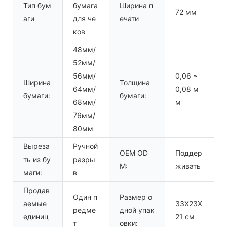
Тип бум
бумага
Ширина п
72 мм
аги
для че
ечати
ков
48мм/
52мм/
56мм/
0,06 ~
Ширина
Толщина
64мм/
0,08 м
бумаги:
бумаги:
68мм/
м
76мм/
80мм
Выреза
Ручной
OEM OD
Поддер
ть из бу
разры
M:
живать
маги:
в
Продав
Один п
Размер о
аемые
33X23X
редме
дной упак
единиц
21 см
т
овки: