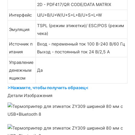
2D - PDF417/QR CODE/DATA MATRIX
Интерфейс
U/U+B/U+W/U+S+L+B/U+S+L+W
TSPL (режим этикетки)/ ESC/POS (режим
Эмуляция
чека)
Источник п
Вход - переменный ток 100 В-240 В/60 Гц
итания
Выход - постоянный ток 24 В/2,5 А
Управление
денежным
Да
ящиком
>Нажмите, чтобы получить образец<
Детали Изображения