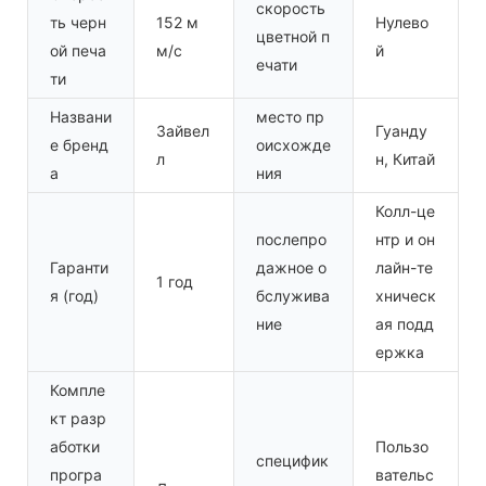
скорость
ть черн
152 м
Нулево
цветной п
ой печа
м/с
й
ечати
ти
Названи
место пр
Зайвел
Гуанду
е бренд
оисхожде
л
н, Китай
а
ния
Колл-це
послепро
нтр и он
Гаранти
дажное о
лайн-те
1 год
я (год)
бслужива
хническ
ние
ая подд
ержка
Компле
кт разр
аботки
Пользо
специфик
програ
вательс