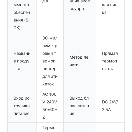
Да
ация аксе
ммного
кая вил
ссуара
обеспеч
ка
ения (S
DK):
80-мил
лиметр
Названи
овый т
Прямая
Метод пе
е проду
ермоп
термоп
чати
кта
ринтер
ечать
для эти
кеток
AC 100
Вход ис
Выход бл
V-240V
DC 24V/
точника
ока питан
50/60H
2.5A
питания
ия
Z
Термо