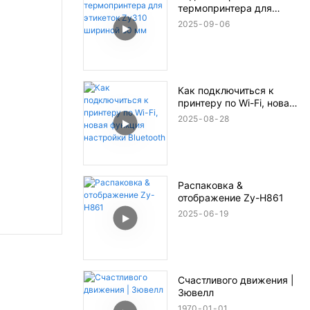
термопринтера для
этикеток Zy310 шириной
2025
09
06
80 мм
Как подключиться к
принтеру по Wi-Fi, новая
функция настройки
2025
08
28
Bluetooth
Распаковка &
отображение Zy-H861
2025
06
19
Счастливого движения |
Зювелл
1970
01
01