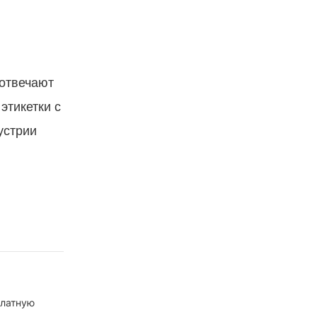
 отвечают
этикетки с
устрии
платную