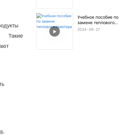
Учебное пособие по
замене теплового
родукты
принтера
2024
06
27
ы. Такие
вают
ть
l-