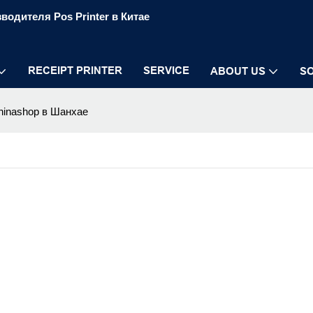
водителя Pos Printer в Китае
RECEIPT PRINTER
SERVICE
ABOUT US
S
hinashop в Шанхае