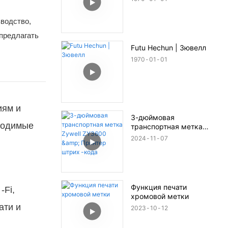
зводство,
 предлагать
Futu Hechun | Зювелл
1970
01
01
иям и
3-дюймовая
бходимые
транспортная метка
Zywell ZY3600 & Принтер
2024
11
07
штрих -кода
Функция печати
-Fi,
хромовой метки
ати и
2023
10
12