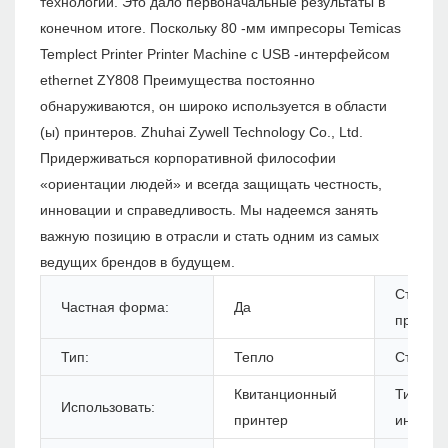
технологий. Это дало первоначальные результаты в
конечном итоге. Поскольку 80 -мм импресоры Temicas
Templect Printer Printer Machine с USB -интерфейсом
ethernet ZY808 Преимущества постоянно
обнаруживаются, он широко используется в области
(ы) принтеров. Zhuhai Zywell Technology Co., Ltd.
Придерживаться корпоративной философии
«ориентации людей» и всегда защищать честность,
инновации и справедливость. Мы надеемся занять
важную позицию в отрасли и стать одним из самых
ведущих брендов в будущем.
Статус
Частная форма:
Да
продукт
Тип:
Тепло
Стиль:
Квитанционный
Тип
Использовать:
принтер
интерф