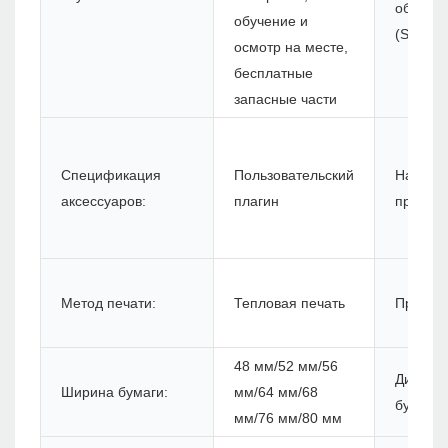
обеспе
обучение и
(SDK):
осмотр на месте,
бесплатные
запасные части
Спецификация
Пользовательский
Назван
аксессуаров:
плагин
продукт
Метод печати:
Тепловая печать
Прилож
48 мм/52 мм/56
Диамет
Ширина бумаги:
мм/64 мм/68
бумаги:
мм/76 мм/80 мм