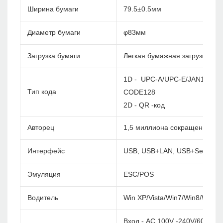
Ширина бумаги
79.5±0.5мм
Диаметр бумаги
φ83мм
Загрузка бумаги
Легкая бумажная загрузка
1D - UPC-A/UPC-E/JAN13(EA
Тип кода
CODE128
2D - QR -код
Авторец
1,5 миллиона сокращений
Интерфейс
USB, USB+LAN, USB+Serial+L
Эмуляция
ESC/POS
Водитель
Win XP/Vista/Win7/Win8/Win1
Вход - AC 100V -240V/60 Гц