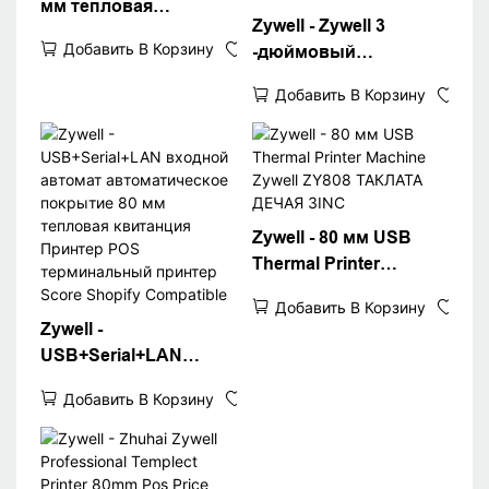
мм тепловая
Zywell - Zywell 3
квитанция Принтер
Добавить В Корзину
-дюймовый
POS System USB RJ11
USB+локальный
Cash Interfaces USB
Добавить В Корзину
билет тепловой
принтер ZY808 80 мм
POS Machine Therpipt
Printer USB+LAN
Zywell - 80 мм USB
Thermal Printer
Machine Zywell ZY808
Добавить В Корзину
ТАКЛАТА ДЕЧАЯ 3INC
Zywell -
USB+Serial+LAN
входной автомат
Добавить В Корзину
автоматическое
покрытие 80 мм
тепловая квитанция
Принтер POS