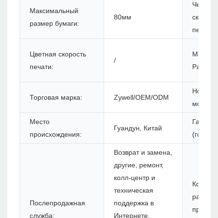
Черная
Максимальный
80мм
скорост
размер бумаги:
печати:
Цветная скорость
Максим
/
печати:
Разреш
Номер
Торговая марка:
Zywell/OEM/ODM
модели
Место
Гарант
Гуандун, Китай
происхождения:
(год):
Возврат и замена,
другие, ремонт,
колл-центр и
Комплек
техническая
разрабо
Послепродажная
поддержка в
програ
служба:
Интернете,