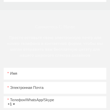
Свяжитесь С Нами
Просто оставьте свою электронную почту или
номер телефона в контактной форме, чтобы мы
могли отправить вам бесплатную цитату для
нашего широкого спектра дизайнов
Имя
Электронная Почта
Телефон/WhatsApp/Skype
+1