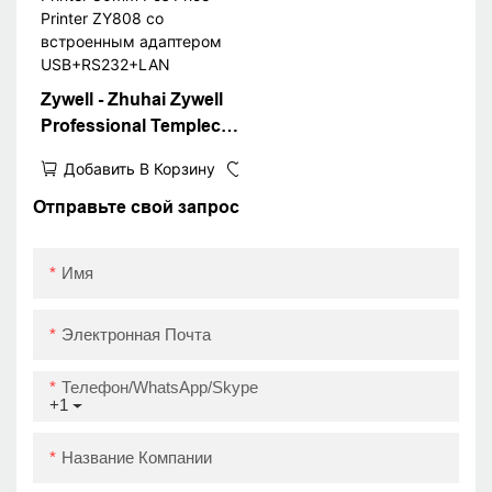
терминальный
принтер Score Shopify
Compatible
Zywell - Zhuhai Zywell
Professional Templect
Printer 80mm Pos Price
Добавить В Корзину
Printer ZY808 со
встроенным
Отправьте свой запрос
адаптером
USB+RS232+LAN
Имя
Электронная Почта
Телефон/WhatsApp/Skype
+1
Название Компании