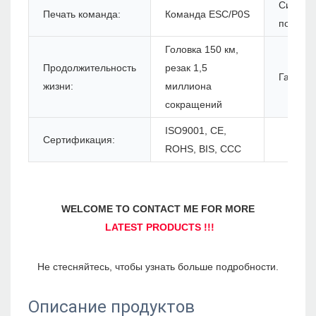
Систем
Печать команда:
Команда ESC/P0S
поддерж
Головка 150 км,
Продолжительность
резак 1,5
Гаранти
жизни:
миллиона
сокращений
ISO9001, CE,
Сертификация:
ROHS, BIS, CCC
Описание продуктов