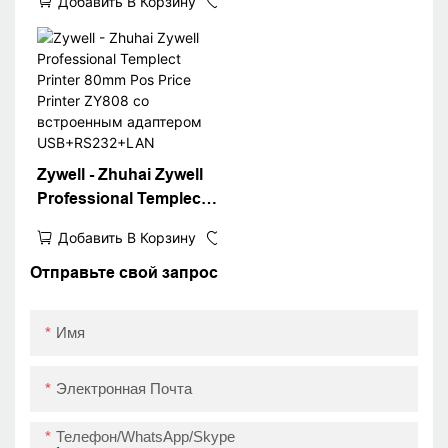
Добавить В Корзину
автоматическое
покрытие 80 мм
тепловая квитанция
Принтер POS
терминальный
принтер Score Shopify
Compatible
Zywell - Zhuhai Zywell
Professional Templect
Printer 80mm Pos Price
Добавить В Корзину
Printer ZY808 со
встроенным
Отправьте свой запрос
адаптером
USB+RS232+LAN
Имя
Электронная Почта
Телефон/WhatsApp/Skype