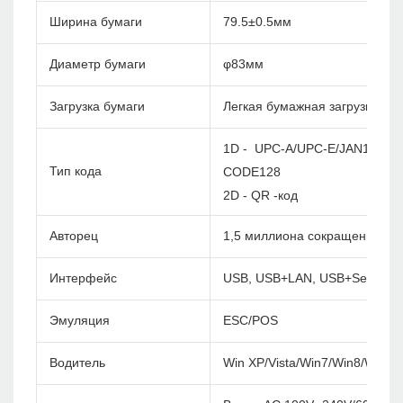
Ширина бумаги
79.5±0.5мм
Диаметр бумаги
φ83мм
Загрузка бумаги
Легкая бумажная загрузка
1D - UPC-A/UPC-E/JAN13(EA
Тип кода
CODE128
2D - QR -код
Авторец
1,5 миллиона сокращений
Интерфейс
USB, USB+LAN, USB+Serial+L
Эмуляция
ESC/POS
Водитель
Win XP/Vista/Win7/Win8/Win1