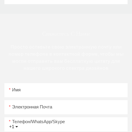
Свяжитесь С Нами
Просто оставьте свою электронную почту или
номер телефона в контактной форме, чтобы мы
могли отправить вам бесплатную цитату для
нашего широкого спектра дизайнов
Имя
Электронная Почта
Телефон/WhatsApp/Skype
+1