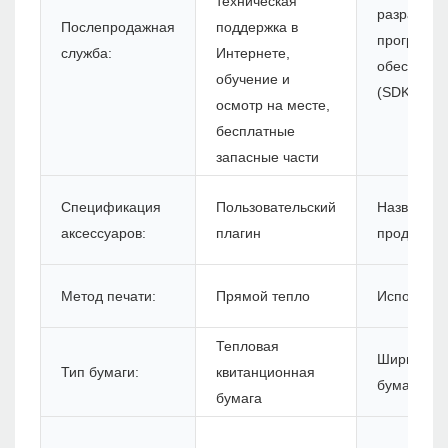
техническая
разработк
Послепродажная
поддержка в
программн
служба:
Интернете,
обеспечен
обучение и
(SDK):
осмотр на месте,
бесплатные
запасные части
Спецификация
Пользовательский
Название
аксессуаров:
плагин
продукта:
Метод печати:
Прямой тепло
Использов
Тепловая
Ширина
Тип бумаги:
квитанционная
бумаги:
бумага