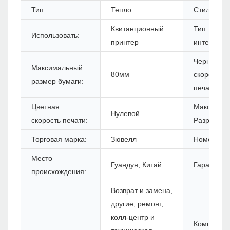
Тип:
Тепло
Стиль:
Квитанционный
Тип
Использовать:
принтер
интерфейс
Черная
Максимальный
80мм
скорость
размер бумаги:
печати:
Цветная
Максимум
Нулевой
скорость печати:
Разрешени
Торговая марка:
Зювелл
Номер мод
Место
Гуандун, Китай
Гарантия (
происхождения:
Возврат и замена,
другие, ремонт,
колл-центр и
Комплект 